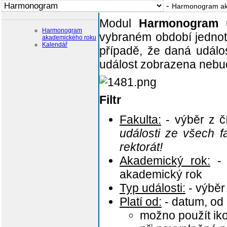
-
Harmonogram ak
Modul
Harmonogram
u
Harmonogram
vybraném období jednot
akademického roku
Kalendář
případě, že daná událo
událost zobrazena nebu
Filtr
Fakulta:
- výběr z č
události ze všech fa
rektorát!
Akademický rok:
- 
akademický rok
Typ události:
- výběr 
Platí od:
- datum, od 
možno použít i