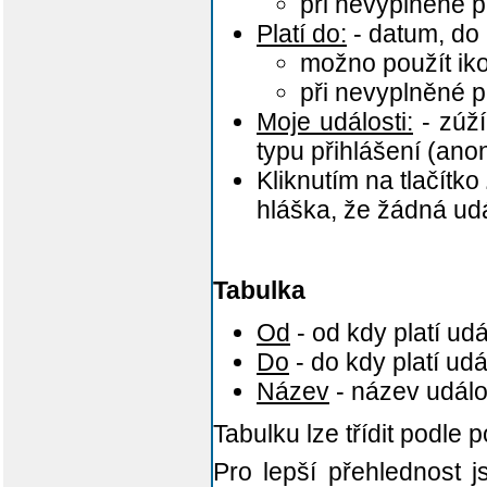
při nevyplněné 
Platí do:
- datum, do 
možno použít i
při nevyplněné
Moje události:
- zúží
typu přihlášení (ano
Kliknutím na tlačítko
hláška, že žádná ud
Tabulka
Od
- od kdy platí udá
Do
- do kdy platí udá
Název
- název událo
Tabulku lze třídit podle 
Pro lepší přehlednost