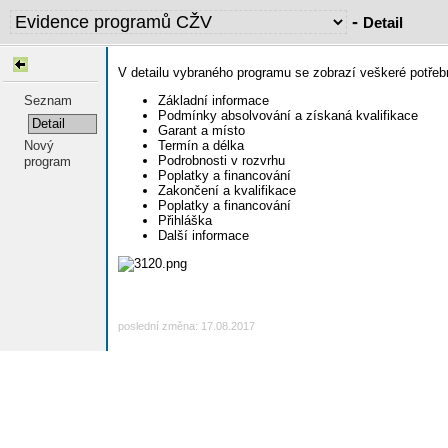
-
Detail
V detailu vybraného programu se zobrazí veškeré potřeb
Základní informace
Seznam
Podmínky absolvování a získaná kvalifikace
Detail
Garant a místo
Termín a délka
Nový
Podrobnosti v rozvrhu
program
Poplatky a financování
Zakončení a kvalifikace
Poplatky a financování
Přihláška
Další informace
poslední změna: 17.08.2017