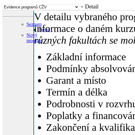
-
Detail
V detailu vybraného pro
Seznam
informace o daném kurzu
Detail
Nový
různých fakultách se moh
program
Základní informace
Podmínky absolvování
Garant a místo
Termín a délka
Podrobnosti v rozvrh
Poplatky a financová
Zakončení a kvalifik