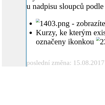
u nadpisu sloupců podle
- zobrazít
Kurzy, ke kterým exis
označeny ikonkou
poslední změna: 15.08.2017