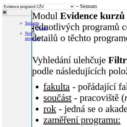
-
Seznam
Modul
Evidence kurz
Seznam
jednotlivých programů ce
Detail
Nový
detailů o těchto program
program
Vyhledání ulehčuje
Filtr
podle následujících polo
fakulta
- pořádající fa
součást
- pracoviště (
rok
- jedná se o akad
zaměření programu: