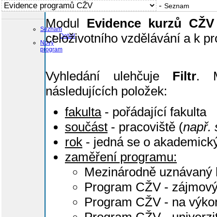
-
Seznam
Modul
Evidence kurzů CŽV
Seznam
celoživotního vzdělávání a k pr
Detail
Nový
program
Vyhledání ulehčuje
Filtr
. 
následujících položek:
fakulta
- pořádající fakulta
součást
- pracoviště (
např. 
rok
- jedná se o akademický
zaměření programu:
Mezinárodně uznávaný 
Program CŽV - zájmov
Program CŽV - na výkon