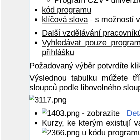
Program CŽV - univerzit
kód programu
klíčová slova
- s možností 
Další vzdělávání pracovníků
Vyhledávat pouze programy
přihlášku
Požadovaný výběr potvrdíte kli
Výslednou tabulku můžete tří
sloupců podle libovolného slou
- zobrazíte
Det
Kurzy, ke kterým existují 
u kódu program