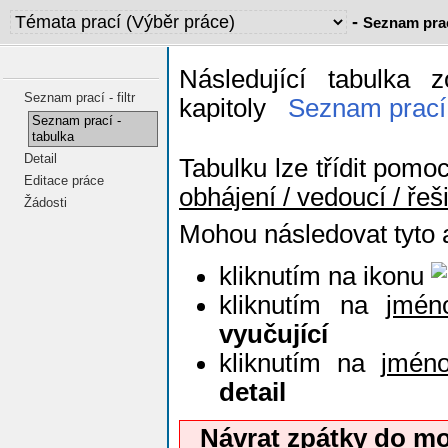
-
Seznam prac
Následující tabulka 
Seznam prací - filtr
kapitoly
Seznam prací -
Seznam prací -
tabulka
Detail
Tabulku lze třídit pomo
Editace práce
obhájení / vedoucí / řeš
Žádosti
Mohou následovat tyto 
kliknutím na ikonu
kliknutím na
jmén
vyučující
kliknutím na
jméno
detail
Návrat zpátky do m