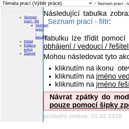
-
Seznam prací - t
Následující tabulka zobra
Seznam
Seznam prací - filtr
:
prací - filtr
Seznam
prací
-
Tabulku lze třídit pomocí
tabulka
Detail
obhájení / vedoucí / řešite
Editace
práce
Žádosti
Mohou následovat tyto ak
kliknutím na ikonu
ote
kliknutím na
jméno ve
kliknutím na
jméno řeši
Návrat zpátky do mo
pouze pomocí šipky
zp
poslední změna: 01.02.2016