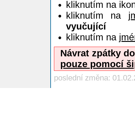
kliknutím na ik
kliknutím na
j
vyučující
kliknutím na
jmé
Návrat zpátky 
pouze pomocí š
poslední změna: 01.02