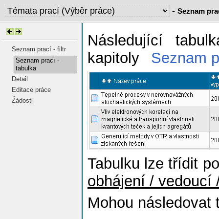
-
Seznam prac
Následující tabul
Seznam prací - filtr
kapitoly
Seznam pra
Seznam prací -
tabulka
Detail
Editace práce
Žádosti
Tabulku lze třídit 
obhájení / vedoucí /
Mohou následovat t