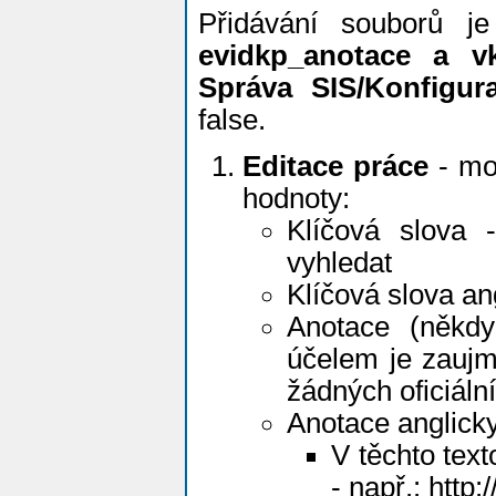
Přidávání souborů j
evidkp_anotace a vk
Správa SIS/Konfigur
false.
Editace práce
- mož
hodnoty:
Klíčová slova 
vyhledat
Klíčová slova ang
Anotace (někdy
účelem je zaujm
žádných oficiál
Anotace anglicky
V těchto tex
- např.: http