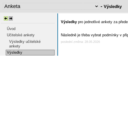
-
Výsledky
Výsledky
pro jednotlivé ankety za před
Úvod
Učitelské ankety
Následně je třeba vybrat podmínky v přip
Výsledky učitelské
poslední změna: 28.05.2026
ankety
Výsledky