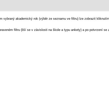
em vybraný akademický rok (výběr ze seznamu ve filtru) lze zobrazit kliknut
raveném filtru (liší se v závislosti na škole a typu ankety) a po potvrzení se