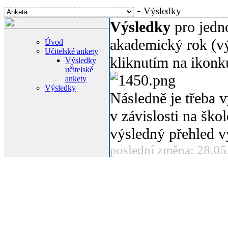
-
Výsledky
Výsledky
pro jedn
akademický rok (výb
Úvod
Učitelské ankety
kliknutím na ikon
Výsledky
učitelské
ankety
Výsledky
Následně je třeba v
v závislosti na ško
výsledný přehled v
poslední změna: 28.05