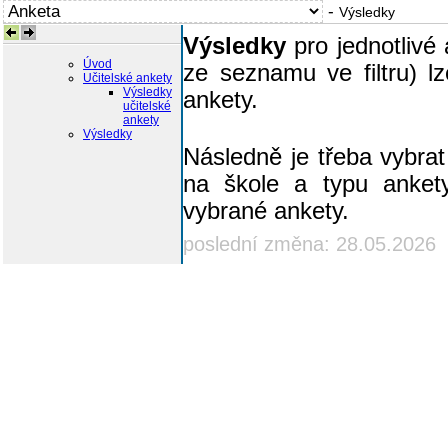
-
Výsledky
Výsledky
pro jednotlivé
Úvod
ze seznamu ve filtru) l
Učitelské ankety
Výsledky
ankety.
učitelské
ankety
Výsledky
Následně je třeba vybrat 
na škole a typu ankety
vybrané ankety.
poslední změna: 28.05.2026