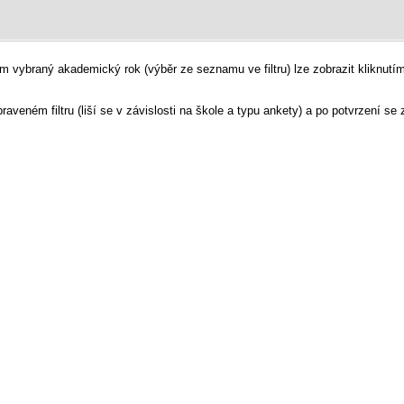
em vybraný akademický rok (výběr ze seznamu ve filtru) lze zobrazit kliknut
raveném filtru (liší se v závislosti na škole a typu ankety) a po potvrzení se