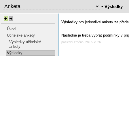
-
Výsledky
Výsledky
pro jednotlivé ankety za před
Úvod
Učitelské ankety
Následně je třeba vybrat podmínky v přip
Výsledky učitelské
poslední změna: 28.05.2026
ankety
Výsledky