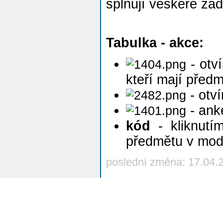
splňují veškeré zad
Tabulka - akce:
- otv
kteří mají před
- otví
- anke
kód
- kliknutí
předmětu v mo
poslední změna: 17.04.