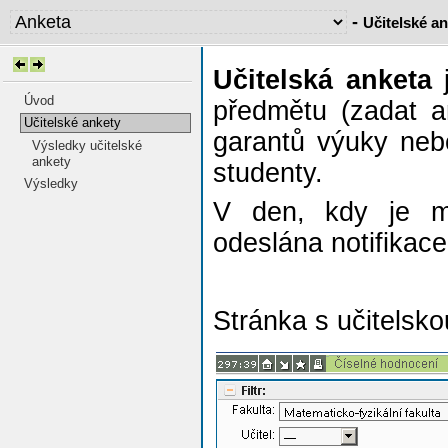
-
Učitelské a
Učitelská anketa
j
Úvod
předmětu (zadat a
Učitelské ankety
garantů výuky neb
Výsledky učitelské
ankety
studenty.
Výsledky
V den, kdy je mo
odeslána notifikace
Stránka s učitelsko