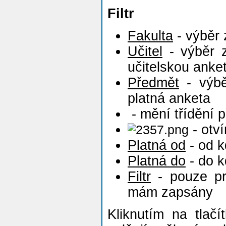
Filtr
Fakulta
- výběr 
Učitel
- výběr z
učitelskou anke
Předmět
- výbě
platná anketa
- mění třídění 
- otví
Platná od
- od k
Platná do
- do k
Filtr
- pouze pr
mám zapsány
Kliknutím na tlač