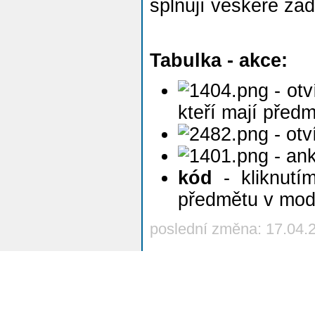
splňují veškeré zad
Tabulka - akce:
- otv
kteří mají před
- otv
- ank
kód
- kliknutí
předmětu v mo
poslední změna: 17.04.