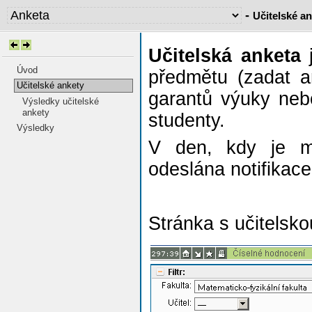
-
Učitelské a
Učitelská anketa
j
Úvod
předmětu (zadat a
Učitelské ankety
garantů výuky neb
Výsledky učitelské
ankety
studenty.
Výsledky
V den, kdy je mo
odeslána notifikace
Stránka s učitelsko