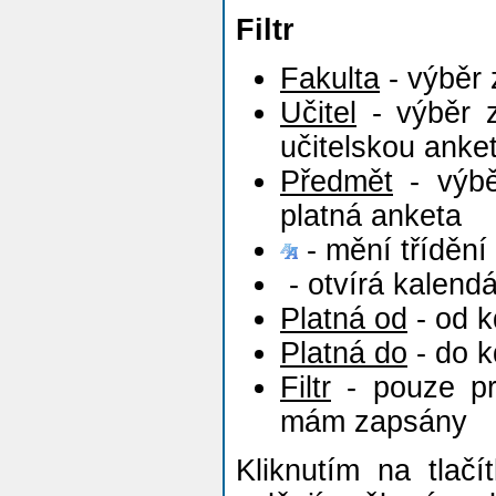
Filtr
Fakulta
- výběr 
Učitel
- výběr z
učitelskou anke
Předmět
- výbě
platná anketa
- mění třídění
- otvírá kalendá
Platná od
- od k
Platná do
- do k
Filtr
- pouze pr
mám zapsány
Kliknutím na tlač