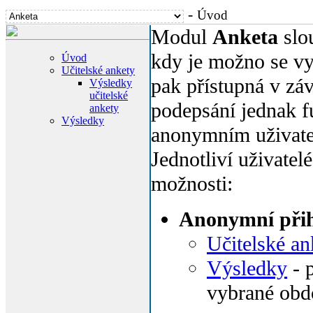
-
Úvod
Modul
Anketa
slou
kdy je možno se vy
Úvod
Učitelské ankety
pak přístupná v záv
Výsledky
učitelské
podepsání jednak f
ankety
Výsledky
anonymním uživate
Jednotliví uživatelé
možnosti:
Anonymní přih
Učitelské an
Výsledky
- 
vybrané obd