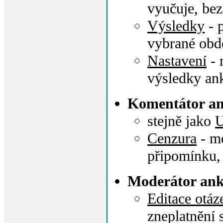
vyučuje, bez
Výsledky
- 
vybrané obd
Nastavení
- 
výsledky an
Komentátor an
stejně jako
U
Cenzura
- mo
připomínku,
Moderátor ank
Editace otáz
zneplatnění s