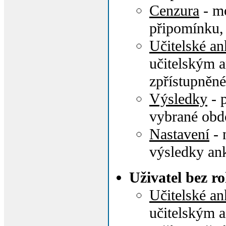
Cenzura
- mo
připomínku,
Učitelské an
učitelským a
zpřístupněné
Výsledky
- p
vybrané obdo
Nastavení
- 
výsledky an
Uživatel bez ro
Učitelské an
učitelským a