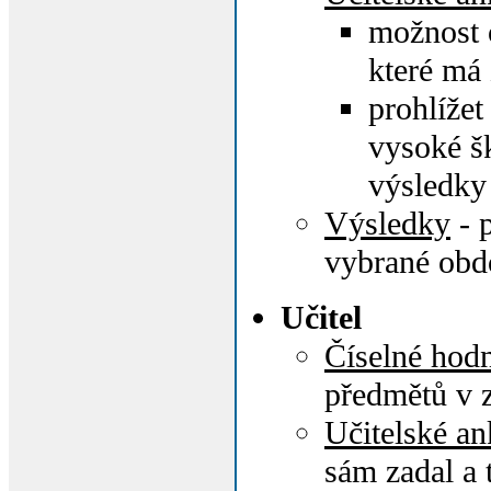
možnost o
které má
prohlíže
vysoké šk
výsledky 
Výsledky
- 
vybrané obd
Učitel
Číselné hod
předmětů v z
Učitelské an
sám zadal a 