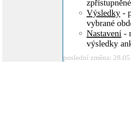
zpřístupněné
Výsledky
- 
vybrané obd
Nastavení
- 
výsledky an
poslední změna: 28.05