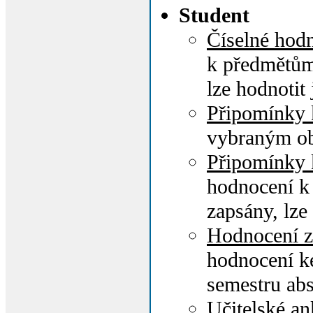
Student
Číselné hod
k předmětům
lze hodnotit
Připomínky
vybraným o
Připomínky
hodnocení k
zapsány, lze
Hodnocení z
hodnocení ke
semestru ab
Učitelské an