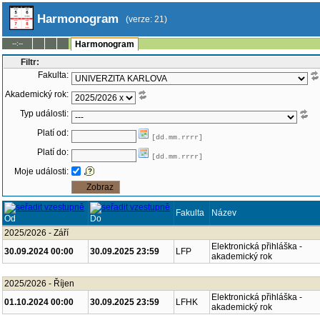
Harmonogram
(verze: 21)
--:--
Harmonogram
Filtr:
Fakulta:
Akademický rok:
Typ události:
Platí od:
[dd.mm.rrrr]
Platí do:
[dd.mm.rrrr]
Moje události:
Fakulta
Název
Od
Do
2025/2026 - Září
Elektronická přihláška -
30.09.2024 00:00
30.09.2025 23:59
LFP
akademický rok
2025/2026 - Říjen
Elektronická přihláška -
01.10.2024 00:00
30.09.2025 23:59
LFHK
akademický rok