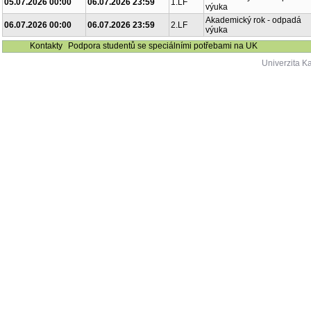
05.07.2026 00:00
06.07.2026 23:59
1.LF
výuka
Akademický rok - odpadá
06.07.2026 00:00
06.07.2026 23:59
2.LF
výuka
Kontakty
Podpora studentů se speciálními potřebami na UK
Univerzita K