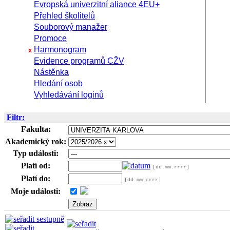
Evropská univerzitní aliance 4EU+
Přehled školitelů
Souborový manažer
Promoce
Harmonogram
x
Evidence programů CŽV
Nástěnka
Hledání osob
Vyhledávání loginů
Filtr:
Fakulta:
Akademický rok:
Typ události:
Platí od:
[dd.mm.rrrr]
Platí do:
[dd.mm.rrrr]
Moje události: