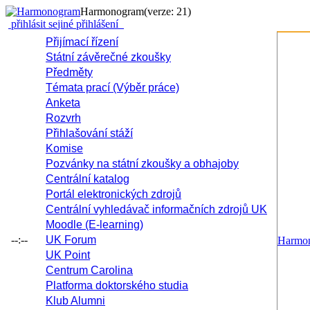
Harmonogram
(verze: 21)
přihlásit se
jiné přihlášení
Přijímací řízení
Státní závěrečné zkoušky
Předměty
Témata prací (Výběr práce)
Anketa
Rozvrh
Přihlašování stáží
Komise
Pozvánky na státní zkoušky a obhajoby
Centrální katalog
Portál elektronických zdrojů
Centrální vyhledávač informačních zdrojů UK
Moodle (E-learning)
--:--
UK Forum
Harmo
UK Point
Centrum Carolina
Platforma doktorského studia
Klub Alumni