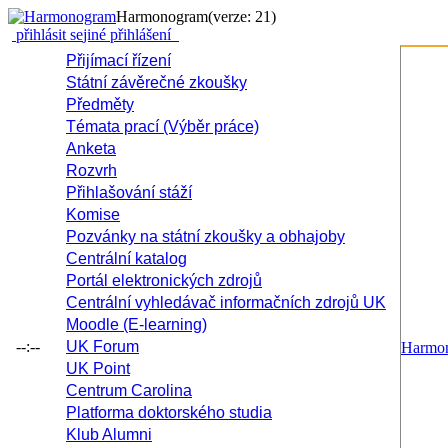
Harmonogram
(verze: 21)
přihlásit se
jiné přihlášení
Přijímací řízení
Státní závěrečné zkoušky
Předměty
Témata prací (Výběr práce)
Anketa
Rozvrh
Přihlašování stáží
Komise
Pozvánky na státní zkoušky a obhajoby
Centrální katalog
Portál elektronických zdrojů
Centrální vyhledávač informačních zdrojů UK
Moodle (E-learning)
--:--
UK Forum
Harmo
UK Point
Centrum Carolina
Platforma doktorského studia
Klub Alumni