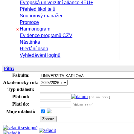
Evropská univerzitní aliance 4EU+
Přehled školitelů
Souborový manažer
Promoce
Harmonogram
x
Evidence programů CŽV
Nástěnka
Hledání osob
Vyhledávání loginů
Filtr:
Fakulta:
Akademický rok:
Typ události:
Platí od:
[dd.mm.rrrr]
Platí do:
[dd.mm.rrrr]
Moje události: