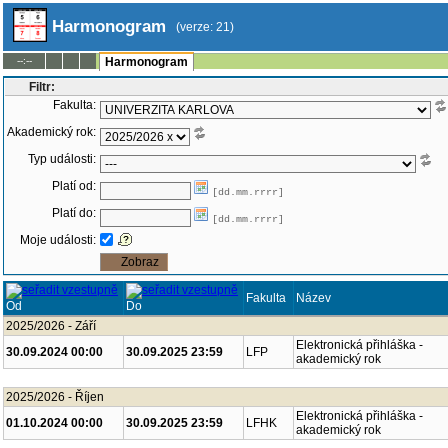
Harmonogram
(verze: 21)
--:--
Harmonogram
Filtr:
Fakulta:
Akademický rok:
Typ události:
Platí od:
[dd.mm.rrrr]
Platí do:
[dd.mm.rrrr]
Moje události:
Fakulta
Název
Od
Do
2025/2026 - Září
Elektronická přihláška -
30.09.2024 00:00
30.09.2025 23:59
LFP
akademický rok
2025/2026 - Říjen
Elektronická přihláška -
01.10.2024 00:00
30.09.2025 23:59
LFHK
akademický rok