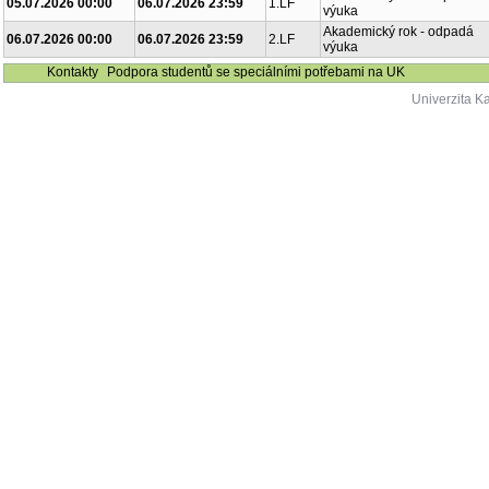
05.07.2026 00:00
06.07.2026 23:59
1.LF
výuka
Akademický rok - odpadá
06.07.2026 00:00
06.07.2026 23:59
2.LF
výuka
Kontakty
Podpora studentů se speciálními potřebami na UK
Univerzita K