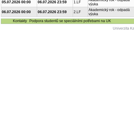
Akademický rok - odpadá
05.07.2026 00:00
06.07.2026 23:59
1.LF
výuka
Akademický rok - odpadá
06.07.2026 00:00
06.07.2026 23:59
2.LF
výuka
Kontakty
Podpora studentů se speciálními potřebami na UK
Univerzita K