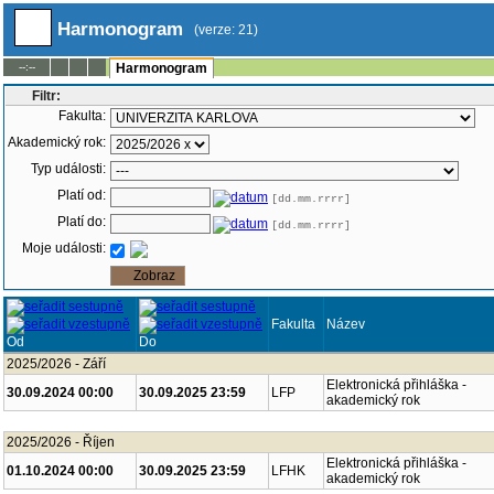
Harmonogram
(verze: 21)
--:--
Harmonogram
Filtr:
Fakulta:
Akademický rok:
Typ události:
Platí od:
[dd.mm.rrrr]
Platí do:
[dd.mm.rrrr]
Moje události:
Fakulta
Název
Od
Do
2025/2026 - Září
Elektronická přihláška -
30.09.2024 00:00
30.09.2025 23:59
LFP
akademický rok
2025/2026 - Říjen
Elektronická přihláška -
01.10.2024 00:00
30.09.2025 23:59
LFHK
akademický rok