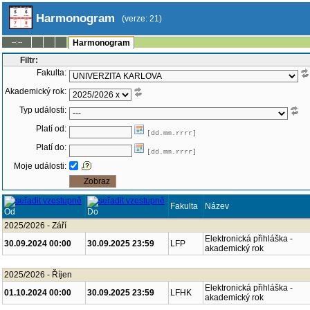
Harmonogram
(verze: 21)
--:--
Harmonogram
Filtr:
Fakulta:
Akademický rok:
Typ události:
Platí od:
[dd.mm.rrrr]
Platí do:
[dd.mm.rrrr]
Moje události:
Fakulta
Název
Od
Do
2025/2026 - Září
Elektronická přihláška -
30.09.2024 00:00
30.09.2025 23:59
LFP
akademický rok
2025/2026 - Říjen
Elektronická přihláška -
01.10.2024 00:00
30.09.2025 23:59
LFHK
akademický rok