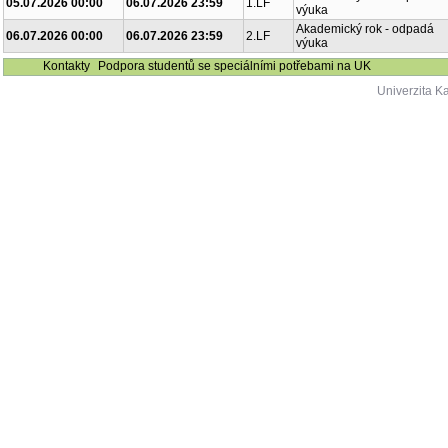
05.07.2026 00:00
06.07.2026 23:59
1.LF
výuka
Akademický rok - odpadá
06.07.2026 00:00
06.07.2026 23:59
2.LF
výuka
Kontakty
Podpora studentů se speciálními potřebami na UK
Univerzita K