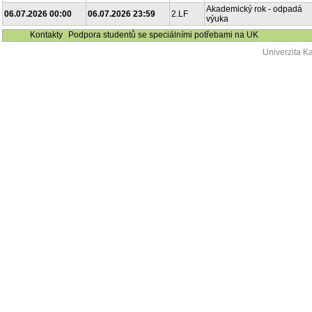
Akademický rok - odpadá
06.07.2026 00:00
06.07.2026 23:59
2.LF
výuka
Kontakty
Podpora studentů se speciálními potřebami na UK
Univerzita K