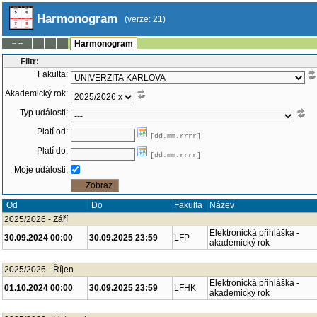
Harmonogram
(verze: 21)
--:--
Harmonogram
Filtr:
Fakulta:
Akademický rok:
Typ události:
Platí od:
[dd.mm.rrrr]
Platí do:
[dd.mm.rrrr]
Moje události:
Od
Do
Fakulta
Název
2025/2026 - Září
Elektronická přihláška -
30.09.2024 00:00
30.09.2025 23:59
LFP
akademický rok
2025/2026 - Říjen
Elektronická přihláška -
01.10.2024 00:00
30.09.2025 23:59
LFHK
akademický rok