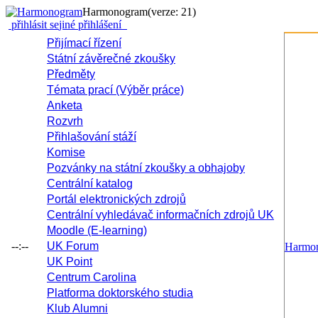
Harmonogram
(verze: 21)
přihlásit se
jiné přihlášení
Přijímací řízení
Státní závěrečné zkoušky
Předměty
Témata prací (Výběr práce)
Anketa
Rozvrh
Přihlašování stáží
Komise
Pozvánky na státní zkoušky a obhajoby
Centrální katalog
Portál elektronických zdrojů
Centrální vyhledávač informačních zdrojů UK
Moodle (E-learning)
--:--
UK Forum
Harmo
UK Point
Centrum Carolina
Platforma doktorského studia
Klub Alumni