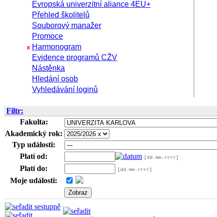
Evropská univerzitní aliance 4EU+
Přehled školitelů
Souborový manažer
Promoce
Harmonogram
x
Evidence programů CŽV
Nástěnka
Hledání osob
Vyhledávání loginů
Filtr:
Fakulta:
Akademický rok:
Typ události:
Platí od:
[dd.mm.rrrr]
Platí do:
[dd.mm.rrrr]
Moje události: