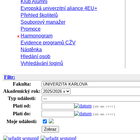
Klub Alumni
Evropská univerzitní aliance 4EU+
Přehled školitelů
Souborový manažer
Promoce
Harmonogram
x
Evidence programů CŽV
Nástěnka
Hledání osob
Vyhledávání loginů
Filtr:
Fakulta:
Akademický rok:
Typ události:
Platí od:
[dd.mm.rrrr]
Platí do:
[dd.mm.rrrr]
Moje události: