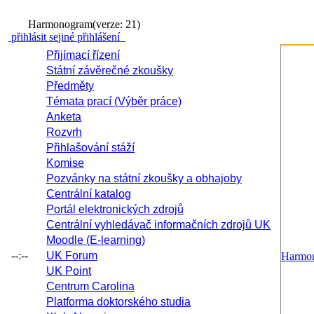
Harmonogram
(verze: 21)
přihlásit se
jiné přihlášení
Přijímací řízení
Státní závěrečné zkoušky
Předměty
Témata prací (Výběr práce)
Anketa
Rozvrh
Přihlašování stáží
Komise
Pozvánky na státní zkoušky a obhajoby
Centrální katalog
Portál elektronických zdrojů
Centrální vyhledávač informačních zdrojů UK
Moodle (E-learning)
--:--
UK Forum
Harmo
UK Point
Centrum Carolina
Platforma doktorského studia