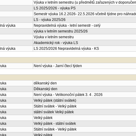
Výuka v letním semestru (u předmětů zařazených v doporučené
LS 2025/2026 - výuka PS
Semestr výuka 16.2.2026- 22.5.2026 včetně týdne pro náhrad
LS - výuka 2025/26
lná výuka
Nepravidelná výuka - letní semestr - celý
výuka v letním semestru 2025/26
Výuka v letním semestru
Akademický rok - výuka LS
lná výuka
LS 2025/2026 Nepravidelná výuka - KS
ýuka
Není výuka - Jarní čtecí týden
ýuka
děkanský den
ýuka
Děkanský den
ýuka
Není výuka - Velikonoční pátek 3. 4 . 2026
ýuka
Velký pátek (státní svátek)
ýuka
Státní svátek - Velký pátek
ýuka
státní svátek Velký pátek
ýuka
Velký pátek
ýuka
Velký pátek - státní svátek
ýuka
Státní svátek - Velký pátek
ýuka
Velký pátek