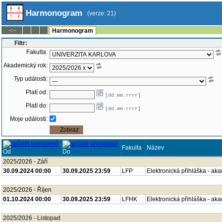
Harmonogram
(verze: 21)
--:--
Harmonogram
Filtr:
Fakulta:
Akademický rok:
Typ události:
Platí od:
[dd.mm.rrrr]
Platí do:
[dd.mm.rrrr]
Moje události:
Fakulta
Název
Od
Do
2025/2026 - Září
30.09.2024 00:00
30.09.2025 23:59
LFP
Elektronická přihláška - ak
2025/2026 - Říjen
01.10.2024 00:00
30.09.2025 23:59
LFHK
Elektronická přihláška - ak
2025/2026 - Listopad