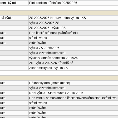
ademický rok
Elektronická přihláška 2025/2026
lná výuka
ZS 2025/2026 Nepravidelná výuka - KS
Výuka 2025/2026 ZS
ZS 2025/2026 - výuka PS
ýuka
Den české státnosti (státní svátek)
ýuka
státní svátek
ýuka
Státní svátek
Výuka ZS 2025/2026
Výuka v zimním semestru
výuka v zimním semestru 2025/26
ZS - výuka 2025/26 předběžně
Akademický rok - výuka ZS
ýuka
Děkanský den (Imatrikulace)
Výuka v zimním semestru
ýuka
Není výuka - Státní svátek 28.10.2025
ýuka
Den vzniku samostatného československého státu (státní svát
ýuka
státní svátek
ýuka
Státní svátek
ýuka
Státní svátek