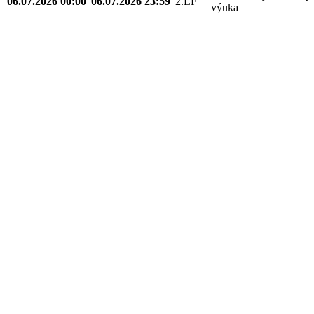
06.07.2026 00:00
06.07.2026 23:59
2.LF
výuka