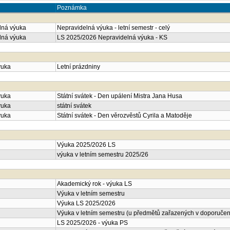
Poznámka
lná výuka
Nepravidelná výuka - letní semestr - celý
lná výuka
LS 2025/2026 Nepravidelná výuka - KS
ýuka
Letní prázdniny
ýuka
Státní svátek - Den upálení Mistra Jana Husa
ýuka
státní svátek
ýuka
Státní svátek - Den věrozvěstů Cyrila a Matoděje
Výuka 2025/2026 LS
výuka v letním semestru 2025/26
Akademický rok - výuka LS
Výuka v letním semestru
Výuka LS 2025/2026
Výuka v letním semestru (u předmětů zařazených v doporučené
LS 2025/2026 - výuka PS