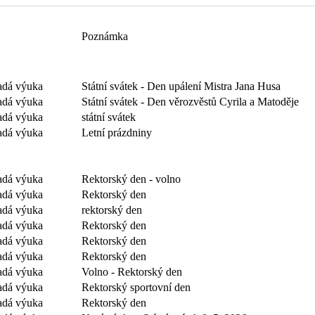
Poznámka
adá výuka
Státní svátek - Den upálení Mistra Jana Husa
adá výuka
Státní svátek - Den věrozvěstů Cyrila a Matoděje
adá výuka
státní svátek
adá výuka
Letní prázdniny
adá výuka
Rektorský den - volno
adá výuka
Rektorský den
adá výuka
rektorský den
adá výuka
Rektorský den
adá výuka
Rektorský den
adá výuka
Rektorský den
adá výuka
Volno - Rektorský den
adá výuka
Rektorský sportovní den
adá výuka
Rektorský den