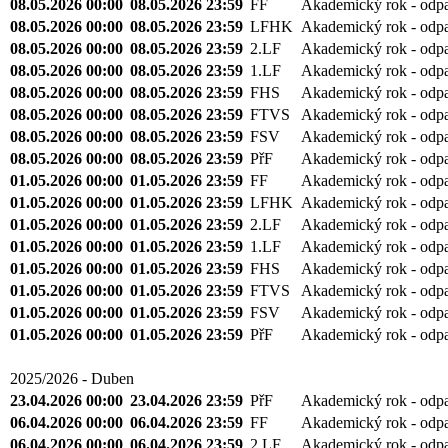
08.05.2026 00:00
08.05.2026 23:59
FF
Akademický rok - odp
08.05.2026 00:00
08.05.2026 23:59
LFHK
Akademický rok - odp
08.05.2026 00:00
08.05.2026 23:59
2.LF
Akademický rok - odp
08.05.2026 00:00
08.05.2026 23:59
1.LF
Akademický rok - odp
08.05.2026 00:00
08.05.2026 23:59
FHS
Akademický rok - odp
08.05.2026 00:00
08.05.2026 23:59
FTVS
Akademický rok - odp
08.05.2026 00:00
08.05.2026 23:59
FSV
Akademický rok - odp
08.05.2026 00:00
08.05.2026 23:59
PřF
Akademický rok - odp
01.05.2026 00:00
01.05.2026 23:59
FF
Akademický rok - odp
01.05.2026 00:00
01.05.2026 23:59
LFHK
Akademický rok - odp
01.05.2026 00:00
01.05.2026 23:59
2.LF
Akademický rok - odp
01.05.2026 00:00
01.05.2026 23:59
1.LF
Akademický rok - odp
01.05.2026 00:00
01.05.2026 23:59
FHS
Akademický rok - odp
01.05.2026 00:00
01.05.2026 23:59
FTVS
Akademický rok - odp
01.05.2026 00:00
01.05.2026 23:59
FSV
Akademický rok - odp
01.05.2026 00:00
01.05.2026 23:59
PřF
Akademický rok - odp
2025/2026 - Duben
23.04.2026 00:00
23.04.2026 23:59
PřF
Akademický rok - odp
06.04.2026 00:00
06.04.2026 23:59
FF
Akademický rok - odp
06.04.2026 00:00
06.04.2026 23:59
2.LF
Akademický rok - odp