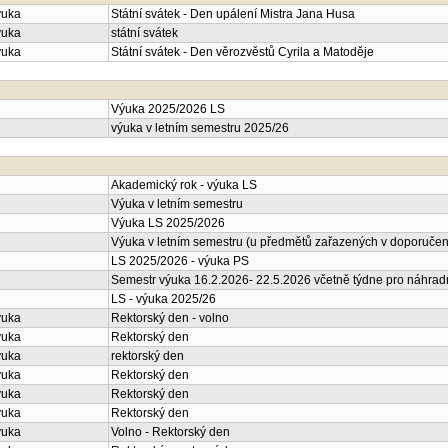
ýuka
Státní svátek - Den upálení Mistra Jana Husa
ýuka
státní svátek
ýuka
Státní svátek - Den věrozvěstů Cyrila a Matoděje
Výuka 2025/2026 LS
výuka v letním semestru 2025/26
Akademický rok - výuka LS
Výuka v letním semestru
Výuka LS 2025/2026
Výuka v letním semestru (u předmětů zařazených v doporučené
LS 2025/2026 - výuka PS
Semestr výuka 16.2.2026- 22.5.2026 včetně týdne pro náhrad
LS - výuka 2025/26
ýuka
Rektorský den - volno
ýuka
Rektorský den
ýuka
rektorský den
ýuka
Rektorský den
ýuka
Rektorský den
ýuka
Rektorský den
ýuka
Volno - Rektorský den