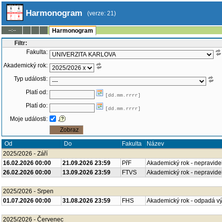
Harmonogram
(verze: 21)
--:--
Harmonogram
Filtr:
Fakulta:
Akademický rok:
Typ události:
Platí od:
[dd.mm.rrrr]
Platí do:
[dd.mm.rrrr]
Moje události:
Od
Do
Fakulta
Název
2025/2026 - Září
16.02.2026 00:00
21.09.2026 23:59
PřF
Akademický rok - nepravide
26.02.2026 00:00
13.09.2026 23:59
FTVS
Akademický rok - nepravide
2025/2026 - Srpen
01.07.2026 00:00
31.08.2026 23:59
FHS
Akademický rok - odpadá v
2025/2026 - Červenec