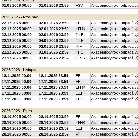
01.01.2026 00:00
01.01.2026 23:59
FSV
Akademický rok - odpadá v
2025/2026 - Prosinec
22.12.2025 00:00
02.01.2026 23:59
FF
Akademický rok - odpadá v
22.12.2025 00:00
02.01.2026 23:59
LFHK
Akademický rok - odpadá v
22.12.2025 00:00
02.01.2026 23:59
2.LF
Akademický rok - odpadá v
22.12.2025 00:00
04.01.2026 23:59
1.LF
Akademický rok - odpadá v
22.12.2025 00:00
02.01.2026 23:59
PřF
Akademický rok - odpadá v
22.12.2025 00:00
02.01.2026 23:59
FHS
Akademický rok - odpadá v
22.12.2025 00:00
02.01.2026 23:59
FTVS
Akademický rok - odpadá v
2025/2026 - Listopad
18.11.2025 00:00
18.11.2025 23:59
FF
Akademický rok - odpadá v
17.11.2025 00:00
17.11.2025 23:59
FF
Akademický rok - odpadá v
17.11.2025 00:00
17.11.2025 23:59
LFHK
Akademický rok - odpadá v
17.11.2025 00:00
17.11.2025 23:59
1.LF
Akademický rok - odpadá v
17.11.2025 00:00
17.11.2025 23:59
FHS
Akademický rok - odpadá v
2025/2026 - Říjen
28.10.2025 00:00
28.10.2025 23:59
FF
Akademický rok - odpadá v
28.10.2025 00:00
28.10.2025 23:59
LFHK
Akademický rok - odpadá v
28.10.2025 00:00
28.10.2025 23:59
1.LF
Akademický rok - odpadá v
28.10.2025 00:00
28.10.2025 23:59
PřF
Akademický rok - odpadá v