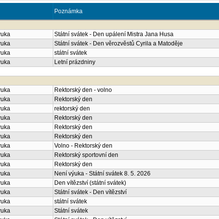
Poznámka
ýuka
Státní svátek - Den upálení Mistra Jana Husa
ýuka
Státní svátek - Den věrozvěstů Cyrila a Matoděje
ýuka
státní svátek
ýuka
Letní prázdniny
ýuka
Rektorský den - volno
ýuka
Rektorský den
ýuka
rektorský den
ýuka
Rektorský den
ýuka
Rektorský den
ýuka
Rektorský den
ýuka
Volno - Rektorský den
ýuka
Rektorský sportovní den
ýuka
Rektorský den
ýuka
Není výuka - Státní svátek 8. 5. 2026
ýuka
Den vítězství (státní svátek)
ýuka
Státní svátek - Den vítězství
ýuka
státní svátek
ýuka
Státní svátek