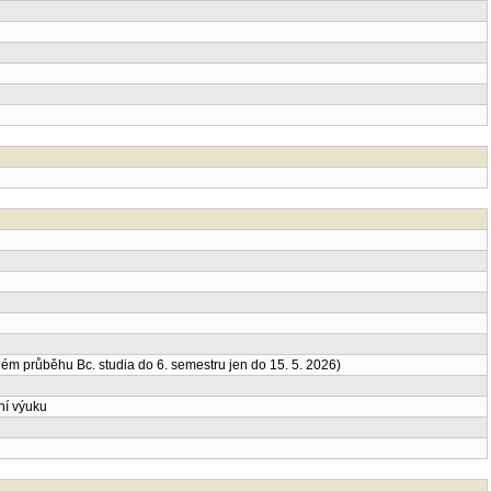
m průběhu Bc. studia do 6. semestru jen do 15. 5. 2026)
ní výuku