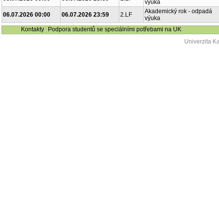
výuka
Akademický rok - odpadá
06.07.2026 00:00
06.07.2026 23:59
2.LF
výuka
Kontakty
Podpora studentů se speciálními potřebami na UK
Univerzita K