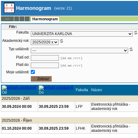
Harmonogram
(verze: 21)
--:--
Harmonogram
Filtr:
Fakulta:
Akademický rok:
Typ události:
Platí od:
[dd.mm.rrrr]
Platí do:
[dd.mm.rrrr]
Moje události:
Fakulta
Název
Od
Do
2025/2026 - Září
Elektronická přihláška -
30.09.2024 00:00
30.09.2025 23:59
LFP
akademický rok
2025/2026 - Říjen
Elektronická přihláška -
01.10.2024 00:00
30.09.2025 23:59
LFHK
akademický rok