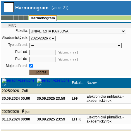
Harmonogram
(verze: 21)
--:--
Harmonogram
Filtr:
Fakulta:
Akademický rok:
Typ události:
Platí od:
[dd.mm.rrrr]
Platí do:
[dd.mm.rrrr]
Moje události:
Fakulta
Název
Od
Do
2025/2026 - Září
Elektronická přihláška -
30.09.2024 00:00
30.09.2025 23:59
LFP
akademický rok
2025/2026 - Říjen
Elektronická přihláška -
01.10.2024 00:00
30.09.2025 23:59
LFHK
akademický rok