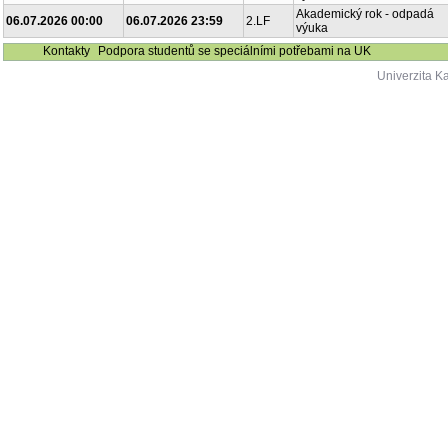
Akademický rok - odpadá
06.07.2026 00:00
06.07.2026 23:59
2.LF
výuka
Kontakty
Podpora studentů se speciálními potřebami na UK
Univerzita K