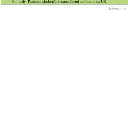
Akademický rok - odpadá
28.09.2025 00:00
28.09.2025 23:59
FHS
výuka
Kontakty
Podpora studentů se speciálními potřebami na UK
Univerzita K