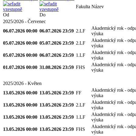
Fakulta
Název
Od
Do
2025/2026 - Červenec
Akademický rok - odp
06.07.2026 00:00
06.07.2026 23:59
2.LF
výuka
Akademický rok - odp
05.07.2026 00:00
05.07.2026 23:59
2.LF
výuka
Akademický rok - odp
05.07.2026 00:00
06.07.2026 23:59
1.LF
výuka
Akademický rok - odp
01.07.2026 00:00
31.08.2026 23:59
FHS
výuka
2025/2026 - Květen
Akademický rok - odp
13.05.2026 00:00
13.05.2026 23:59
FF
výuka
Akademický rok - odp
13.05.2026 00:00
13.05.2026 23:59
2.LF
výuka
Akademický rok - odp
13.05.2026 00:00
13.05.2026 23:59
1.LF
výuka
Akademický rok - odp
13.05.2026 00:00
13.05.2026 23:59
FHS
výuka