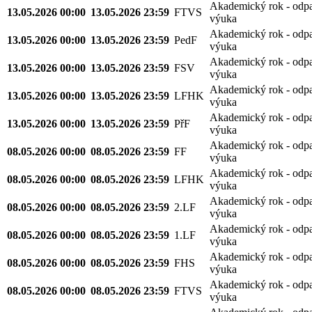
Akademický rok - odp
13.05.2026 00:00
13.05.2026 23:59
FTVS
výuka
Akademický rok - odp
13.05.2026 00:00
13.05.2026 23:59
PedF
výuka
Akademický rok - odp
13.05.2026 00:00
13.05.2026 23:59
FSV
výuka
Akademický rok - odp
13.05.2026 00:00
13.05.2026 23:59
LFHK
výuka
Akademický rok - odp
13.05.2026 00:00
13.05.2026 23:59
PřF
výuka
Akademický rok - odp
08.05.2026 00:00
08.05.2026 23:59
FF
výuka
Akademický rok - odp
08.05.2026 00:00
08.05.2026 23:59
LFHK
výuka
Akademický rok - odp
08.05.2026 00:00
08.05.2026 23:59
2.LF
výuka
Akademický rok - odp
08.05.2026 00:00
08.05.2026 23:59
1.LF
výuka
Akademický rok - odp
08.05.2026 00:00
08.05.2026 23:59
FHS
výuka
Akademický rok - odp
08.05.2026 00:00
08.05.2026 23:59
FTVS
výuka