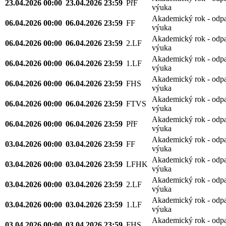
23.04.2026 00:00
23.04.2026 23:59
PřF
výuka
Akademický rok - odp
06.04.2026 00:00
06.04.2026 23:59
FF
výuka
Akademický rok - odp
06.04.2026 00:00
06.04.2026 23:59
2.LF
výuka
Akademický rok - odp
06.04.2026 00:00
06.04.2026 23:59
1.LF
výuka
Akademický rok - odp
06.04.2026 00:00
06.04.2026 23:59
FHS
výuka
Akademický rok - odp
06.04.2026 00:00
06.04.2026 23:59
FTVS
výuka
Akademický rok - odp
06.04.2026 00:00
06.04.2026 23:59
PřF
výuka
Akademický rok - odp
03.04.2026 00:00
03.04.2026 23:59
FF
výuka
Akademický rok - odp
03.04.2026 00:00
03.04.2026 23:59
LFHK
výuka
Akademický rok - odp
03.04.2026 00:00
03.04.2026 23:59
2.LF
výuka
Akademický rok - odp
03.04.2026 00:00
03.04.2026 23:59
1.LF
výuka
Akademický rok - odp
03.04.2026 00:00
03.04.2026 23:59
FHS