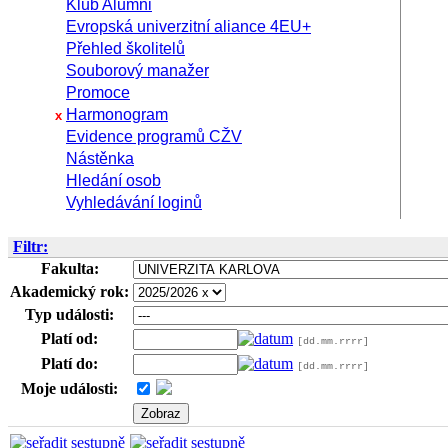
Klub Alumni
Evropská univerzitní aliance 4EU+
Přehled školitelů
Souborový manažer
Promoce
Harmonogram
x
Evidence programů CŽV
Nástěnka
Hledání osob
Vyhledávání loginů
Filtr:
Fakulta:
Akademický rok:
Typ události:
Platí od:
[dd.mm.rrrr]
Platí do:
[dd.mm.rrrr]
Moje události: