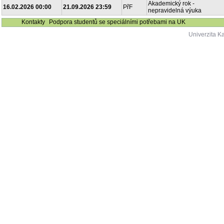
Akademický rok -
16.02.2026 00:00
21.09.2026 23:59
PřF
nepravidelná výuka
Kontakty
Podpora studentů se speciálními potřebami na UK
Univerzita K