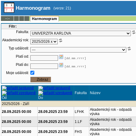
Harmonogram
(verze: 21)
--:--
Harmonogram
Filtr:
Fakulta:
Akademický rok:
Typ události:
Platí od:
[dd.mm.rrrr]
Platí do:
[dd.mm.rrrr]
Moje události:
Fakulta
Název
Od
Do
2025/2026 - Září
Akademický rok - odpadá
28.09.2025 00:00
28.09.2025 23:59
LFHK
výuka
Akademický rok - odpadá
28.09.2025 00:00
28.09.2025 23:59
1.LF
výuka
Akademický rok - odpadá
28.09.2025 00:00
28.09.2025 23:59
FHS
výuka