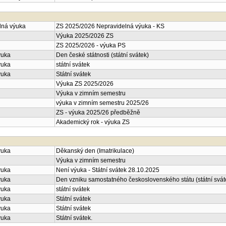
lná výuka
ZS 2025/2026 Nepravidelná výuka - KS
Výuka 2025/2026 ZS
ZS 2025/2026 - výuka PS
ýuka
Den české státnosti (státní svátek)
ýuka
státní svátek
ýuka
Státní svátek
Výuka ZS 2025/2026
Výuka v zimním semestru
výuka v zimním semestru 2025/26
ZS - výuka 2025/26 předběžně
Akademický rok - výuka ZS
ýuka
Děkanský den (Imatrikulace)
Výuka v zimním semestru
ýuka
Není výuka - Státní svátek 28.10.2025
ýuka
Den vzniku samostatného československého státu (státní svát
ýuka
státní svátek
ýuka
Státní svátek
ýuka
Státní svátek
ýuka
Státní svátek.