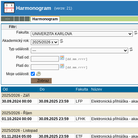
Harmonogram
(verze: 21)
--:--
Harmonogram
Filtr:
Fakulta:
Akademický rok:
Typ události:
Platí od:
[dd.mm.rrrr]
Platí do:
[dd.mm.rrrr]
Moje události:
Od
Do
Fakulta
Název
2025/2026 - Září
30.09.2024 00:00
30.09.2025 23:59
LFP
Elektronická přihláška - ak
2025/2026 - Říjen
01.10.2024 00:00
30.09.2025 23:59
LFHK
Elektronická přihláška - ak
2025/2026 - Listopad
01.11.2024 05:00
30.09.2025 23:59
ETF
Elektronická přihláška - ak