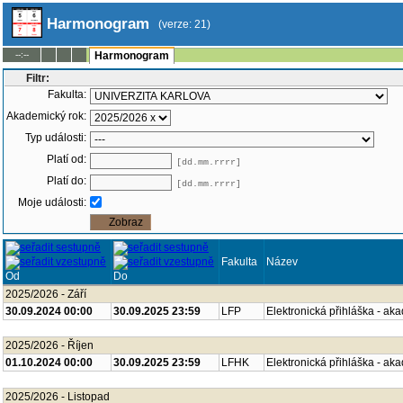
Harmonogram
(verze: 21)
--:--
Harmonogram
Filtr:
Fakulta:
Akademický rok:
Typ události:
Platí od:
[dd.mm.rrrr]
Platí do:
[dd.mm.rrrr]
Moje události:
Fakulta
Název
Od
Do
2025/2026 - Září
30.09.2024 00:00
30.09.2025 23:59
LFP
Elektronická přihláška - ak
2025/2026 - Říjen
01.10.2024 00:00
30.09.2025 23:59
LFHK
Elektronická přihláška - ak