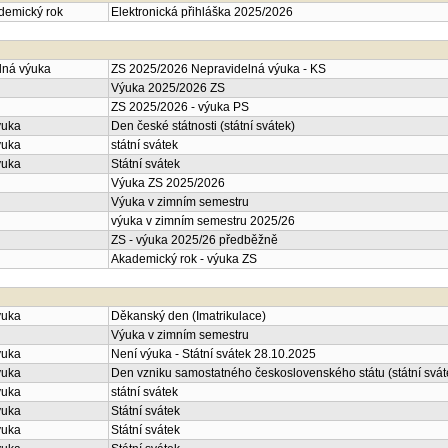
ademický rok
Elektronická přihláška 2025/2026
lná výuka
ZS 2025/2026 Nepravidelná výuka - KS
Výuka 2025/2026 ZS
ZS 2025/2026 - výuka PS
ýuka
Den české státnosti (státní svátek)
ýuka
státní svátek
ýuka
Státní svátek
Výuka ZS 2025/2026
Výuka v zimním semestru
výuka v zimním semestru 2025/26
ZS - výuka 2025/26 předběžně
Akademický rok - výuka ZS
ýuka
Děkanský den (Imatrikulace)
Výuka v zimním semestru
ýuka
Není výuka - Státní svátek 28.10.2025
ýuka
Den vzniku samostatného československého státu (státní svát
ýuka
státní svátek
ýuka
Státní svátek
ýuka
Státní svátek