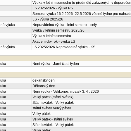
Výuka v letním semestru (u předmětů zařazených v doporučené
LS 2025/2026 - výuka PS
Semestr výuka 16.2.2026- 22.5.2026 včetně týdne pro náhrad
LS - výuka 2025/26
lná výuka
Nepravidelná výuka - letní semestr - celý
výuka v letním semestru 2025/26
Výuka v letním semestru
Akademický rok - výuka LS
lná výuka
LS 2025/2026 Nepravidelná výuka - KS
ýuka
Není výuka - Jarní čtecí týden
ýuka
děkanský den
ýuka
Děkanský den
ýuka
Není výuka - Velikonoční pátek 3. 4 . 2026
ýuka
Velký pátek (státní svátek)
ýuka
Státní svátek - Velký pátek
ýuka
státní svátek Velký pátek
ýuka
Velký pátek
ýuka
Velký pátek - státní svátek
ýuka
Státní svátek - Velký pátek