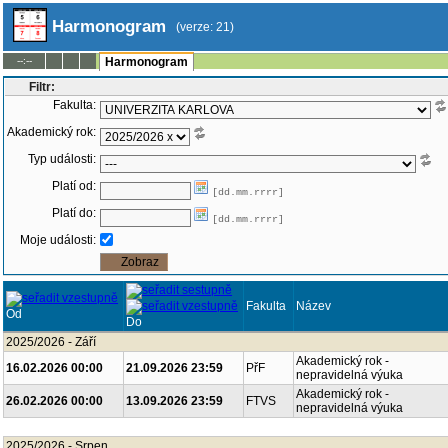
Harmonogram
(verze: 21)
--:--
Harmonogram
Filtr:
Fakulta:
Akademický rok:
Typ události:
Platí od:
[dd.mm.rrrr]
Platí do:
[dd.mm.rrrr]
Moje události:
Fakulta
Název
Od
Do
2025/2026 - Září
Akademický rok -
16.02.2026 00:00
21.09.2026 23:59
PřF
nepravidelná výuka
Akademický rok -
26.02.2026 00:00
13.09.2026 23:59
FTVS
nepravidelná výuka
2025/2026 - Srpen