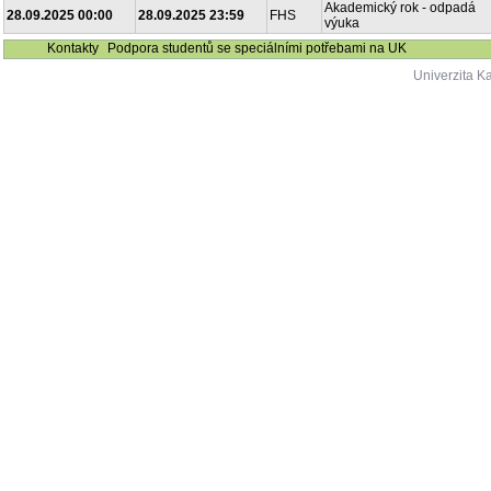
Akademický rok - odpadá
28.09.2025 00:00
28.09.2025 23:59
FHS
výuka
Kontakty
Podpora studentů se speciálními potřebami na UK
Univerzita K