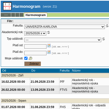
Harmonogram
(verze: 21)
--:--
Harmonogram
Filtr:
Fakulta:
Akademický rok:
Typ události:
Platí od:
[dd.mm.rrrr]
Platí do:
[dd.mm.rrrr]
Moje události:
Od
Do
Fakulta
Název
2025/2026 - Září
Akademický rok -
16.02.2026 00:00
21.09.2026 23:59
PřF
nepravidelná výuka
Akademický rok -
26.02.2026 00:00
13.09.2026 23:59
FTVS
nepravidelná výuka
2025/2026 - Srpen
Akademický rok - odpadá
01.07.2026 00:00
31.08.2026 23:59
FHS
výuka