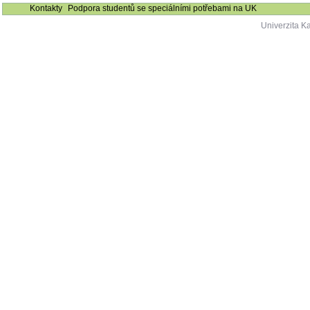
Kontakty
Podpora studentů se speciálními potřebami na UK
Univerzita K