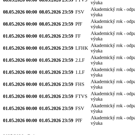
výuka
Akademický rok - odp
08.05.2026 00:00
08.05.2026 23:59
FSV
výuka
Akademický rok - odp
08.05.2026 00:00
08.05.2026 23:59
PřF
výuka
Akademický rok - odp
01.05.2026 00:00
01.05.2026 23:59
FF
výuka
Akademický rok - odp
01.05.2026 00:00
01.05.2026 23:59
LFHK
výuka
Akademický rok - odp
01.05.2026 00:00
01.05.2026 23:59
2.LF
výuka
Akademický rok - odp
01.05.2026 00:00
01.05.2026 23:59
1.LF
výuka
Akademický rok - odp
01.05.2026 00:00
01.05.2026 23:59
FHS
výuka
Akademický rok - odp
01.05.2026 00:00
01.05.2026 23:59
FTVS
výuka
Akademický rok - odp
01.05.2026 00:00
01.05.2026 23:59
FSV
výuka
Akademický rok - odp
01.05.2026 00:00
01.05.2026 23:59
PřF
výuka