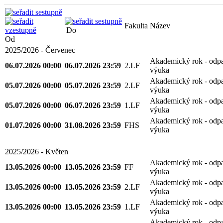
Fakulta
Název
Do
Od
2025/2026 - Červenec
Akademický rok - odp
06.07.2026 00:00
06.07.2026 23:59
2.LF
výuka
Akademický rok - odp
05.07.2026 00:00
05.07.2026 23:59
2.LF
výuka
Akademický rok - odp
05.07.2026 00:00
06.07.2026 23:59
1.LF
výuka
Akademický rok - odp
01.07.2026 00:00
31.08.2026 23:59
FHS
výuka
2025/2026 - Květen
Akademický rok - odp
13.05.2026 00:00
13.05.2026 23:59
FF
výuka
Akademický rok - odp
13.05.2026 00:00
13.05.2026 23:59
2.LF
výuka
Akademický rok - odp
13.05.2026 00:00
13.05.2026 23:59
1.LF
výuka
Akademický rok - odp