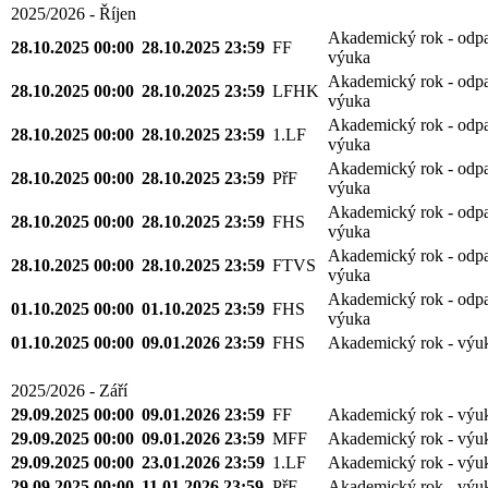
2025/2026 - Říjen
Akademický rok - odp
28.10.2025 00:00
28.10.2025 23:59
FF
výuka
Akademický rok - odp
28.10.2025 00:00
28.10.2025 23:59
LFHK
výuka
Akademický rok - odp
28.10.2025 00:00
28.10.2025 23:59
1.LF
výuka
Akademický rok - odp
28.10.2025 00:00
28.10.2025 23:59
PřF
výuka
Akademický rok - odp
28.10.2025 00:00
28.10.2025 23:59
FHS
výuka
Akademický rok - odp
28.10.2025 00:00
28.10.2025 23:59
FTVS
výuka
Akademický rok - odp
01.10.2025 00:00
01.10.2025 23:59
FHS
výuka
01.10.2025 00:00
09.01.2026 23:59
FHS
Akademický rok - výu
2025/2026 - Září
29.09.2025 00:00
09.01.2026 23:59
FF
Akademický rok - výu
29.09.2025 00:00
09.01.2026 23:59
MFF
Akademický rok - výu
29.09.2025 00:00
23.01.2026 23:59
1.LF
Akademický rok - výu
29.09.2025 00:00
11.01.2026 23:59
PřF
Akademický rok - výu