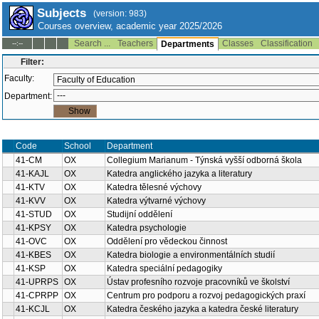
Subjects
(version: 983)
Courses overview, academic year 2025/2026
Search ...
Teachers
Classes
Classification
--:--
Departments
Filter:
Faculty:
Department:
Code
School
Department
41-CM
OX
Collegium Marianum - Týnská vyšší odborná škola
41-KAJL
OX
Katedra anglického jazyka a literatury
41-KTV
OX
Katedra tělesné výchovy
41-KVV
OX
Katedra výtvarné výchovy
41-STUD
OX
Studijní oddělení
41-KPSY
OX
Katedra psychologie
41-OVC
OX
Oddělení pro vědeckou činnost
41-KBES
OX
Katedra biologie a environmentálních studií
41-KSP
OX
Katedra speciální pedagogiky
41-UPRPS
OX
Ústav profesního rozvoje pracovníků ve školství
41-CPRPP
OX
Centrum pro podporu a rozvoj pedagogických praxí
41-KCJL
OX
Katedra českého jazyka a katedra české literatury