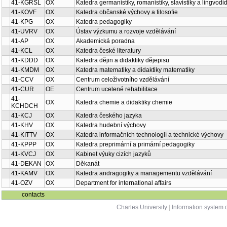
41-KGRSL
OX
Katedra germanistiky, romanistiky, slavistiky a lingvodi
41-KOVF
OX
Katedra občanské výchovy a filosofie
41-KPG
OX
Katedra pedagogiky
41-UVRV
OX
Ústav výzkumu a rozvoje vzdělávání
41-AP
OX
Akademická poradna
41-KCL
OX
Katedra české literatury
41-KDDD
OX
Katedra dějin a didaktiky dějepisu
41-KMDM
OX
Katedra matematiky a didaktiky matematiky
41-CCV
OX
Centrum celoživotního vzdělávání
41-CUR
OE
Centrum ucelené rehabilitace
41-
OX
Katedra chemie a didaktiky chemie
KCHDCH
41-KCJ
OX
Katedra českého jazyka
41-KHV
OX
Katedra hudební výchovy
41-KITTV
OX
Katedra informačních technologií a technické výchovy
41-KPPP
OX
Katedra preprimární a primární pedagogiky
41-KVCJ
OX
Kabinet výuky cizích jazyků
41-DEKAN
OX
Děkanát
41-KAMV
OX
Katedra andragogiky a managementu vzdělávání
41-OZV
OX
Department for international affairs
contacts
Charles University
|
Information system o