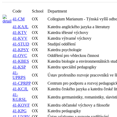
Code
School
Department
41-CM
OX
Collegium Marianum - Týnská vyšší odbo
41-KAJL
OX
Katedra anglického jazyka a literatury
41-KTV
OX
Katedra tělesné výchovy
41-KVV
OX
Katedra výtvarné výchovy
41-STUD
OX
Studijní oddělení
41-KPSY
OX
Katedra psychologie
41-OVC
OX
Oddělení pro vědeckou činnost
41-KBES
OX
Katedra biologie a environmentálních stud
41-KSP
OX
Katedra speciální pedagogiky
41-
OX
Ústav profesního rozvoje pracovníků ve š
UPRPS
41-CPRPP
OX
Centrum pro podporu a rozvoj pedagogic
41-KCJL
OX
Katedra českého jazyka a katedra české lit
41-
OX
Katedra germanistiky, romanistiky, slavist
KGRSL
41-KOVF
OX
Katedra občanské výchovy a filosofie
41-KPG
OX
Katedra pedagogiky
41-UVRV
OX
Ústav výzkumu a rozvoje vzdělávání