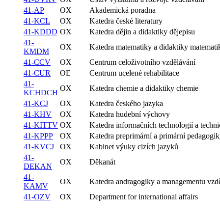
41-AP
OX
Akademická poradna
41-KCL
OX
Katedra české literatury
41-KDDD
OX
Katedra dějin a didaktiky dějepisu
41-
OX
Katedra matematiky a didaktiky matemati
KMDM
41-CCV
OX
Centrum celoživotního vzdělávání
41-CUR
OE
Centrum ucelené rehabilitace
41-
OX
Katedra chemie a didaktiky chemie
KCHDCH
41-KCJ
OX
Katedra českého jazyka
41-KHV
OX
Katedra hudební výchovy
41-KITTV
OX
Katedra informačních technologií a techn
41-KPPP
OX
Katedra preprimární a primární pedagogi
41-KVCJ
OX
Kabinet výuky cizích jazyků
41-
OX
Děkanát
DEKAN
41-
OX
Katedra andragogiky a managementu vzdě
KAMV
41-OZV
OX
Department for international affairs