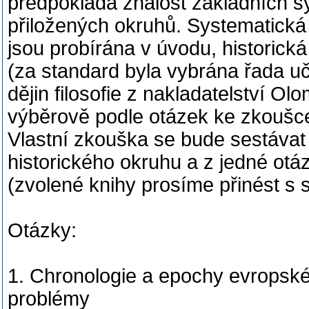
předpokládá znalost základních sy
přiložených okruhů. Systematická
jsou probírána v úvodu, historick
(za standard byla vybrána řada u
dějin filosofie z nakladatelství O
výběrově podle otázek ke zkoušce
Vlastní zkouška se bude sestávat
historického okruhu a z jedné otá
(zvolené knihy prosíme přinést s 
Otázky:
1. Chronologie a epochy evropského
problémy