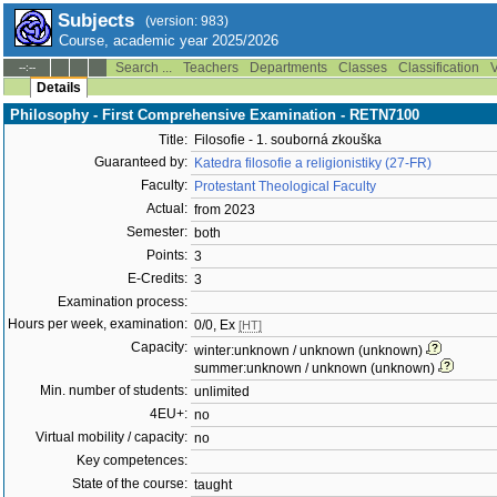
Subjects
(version: 983)
Course, academic year 2025/2026
Search ...
Teachers
Departments
Classes
Classification
V
--:--
Details
Philosophy - First Comprehensive Examination - RETN7100
Title:
Filosofie - 1. souborná zkouška
Guaranteed by:
Katedra filosofie a religionistiky (27-FR)
Faculty:
Protestant Theological Faculty
Actual:
from 2023
Semester:
both
Points:
3
E-Credits:
3
Examination process:
Hours per week, examination:
0/0, Ex
[HT]
Capacity:
winter:unknown / unknown (unknown)
summer:unknown / unknown (unknown)
Min. number of students:
unlimited
4EU+:
no
Virtual mobility / capacity:
no
Key competences:
State of the course:
taught