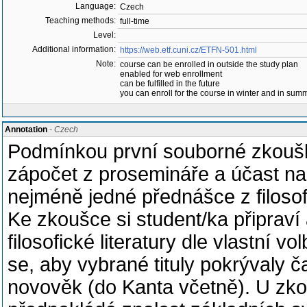
Language:
Czech
Teaching methods:
full-time
Level:
Additional information:
https://web.etf.cuni.cz/ETFN-501.html
Note:
course can be enrolled in outside the study plan
enabled for web enrollment
can be fulfilled in the future
you can enroll for the course in winter and in su
Annotation
- Czech
Podmínkou první souborné zkoušky 
zápočet z prosemináře a účast na
nejméně jedné přednášce z filosof
Ke zkoušce si student/ka připraví a
filosofické literatury dle vlastní v
se, aby vybrané tituly pokrývaly 
novověk (do Kanta včetně). U zko