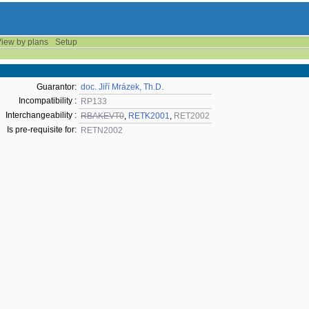
iew by plans
Setup
Guarantor:
doc. Jiří Mrázek, Th.D.
Incompatibility :
RP133
Interchangeability :
RBAKEVT0
,
RETK2001
,
RET2002
Is pre-requisite for:
RETN2002