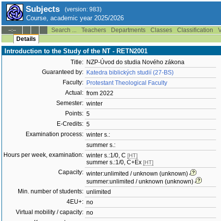
Subjects
(version: 983)
Course, academic year 2025/2026
Search ...
Teachers
Departments
Classes
Classification
V
--:--
Details
Introduction to the Study of the NT - RETN2001
Title:
NZP-Úvod do studia Nového zákona
Guaranteed by:
Katedra biblických studií (27-BS)
Faculty:
Protestant Theological Faculty
Actual:
from 2022
Semester:
winter
Points:
5
E-Credits:
5
Examination process:
winter s.:
summer s.:
Hours per week, examination:
winter s.:1/0, C
[HT]
summer s.:1/0, C+Ex
[HT]
Capacity:
winter:unlimited / unknown (unknown)
summer:unlimited / unknown (unknown)
Min. number of students:
unlimited
4EU+:
no
Virtual mobility / capacity:
no