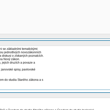
i se základními tematickými
ikou jednotlivých novozákonních
 diskusi o získaných poznatcích.
 na Nový zákon.
h, jejich druzích a povaze a
 janovské spisy, pavlovské
dem do studia Starého zákona a s