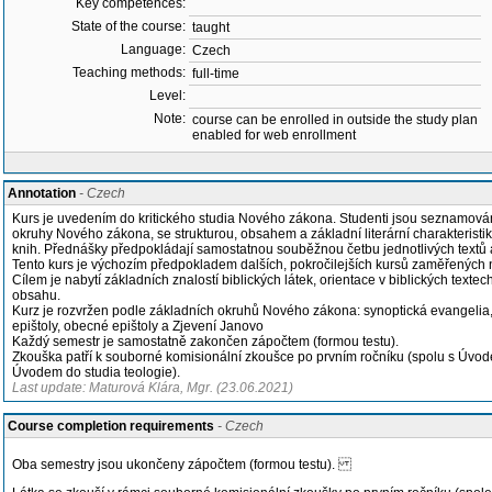
Key competences:
State of the course:
taught
Language:
Czech
Teaching methods:
full-time
Level:
Note:
course can be enrolled in outside the study plan
enabled for web enrollment
Annotation
- Czech
Kurs je uvedením do kritického studia Nového zákona. Studenti jsou seznamován
okruhy Nového zákona, se strukturou, obsahem a základní literární charakterist
knih. Přednášky předpokládají samostatnou souběžnou četbu jednotlivých textů a
Tento kurs je výchozím předpokladem dalších, pokročilejších kursů zaměřených
Cílem je nabytí základních znalostí biblických látek, orientace v biblických textec
obsahu.
Kurz je rozvržen podle základních okruhů Nového zákona: synoptická evangelia,
epištoly, obecné epištoly a Zjevení Janovo
Každý semestr je samostatně zakončen zápočtem (formou testu).
Zkouška patří k souborné komisionální zkoušce po prvním ročníku (spolu s Úvo
Úvodem do studia teologie).
Last update: Maturová Klára, Mgr. (23.06.2021)
Course completion requirements
- Czech
Oba semestry jsou ukončeny zápočtem (formou testu).