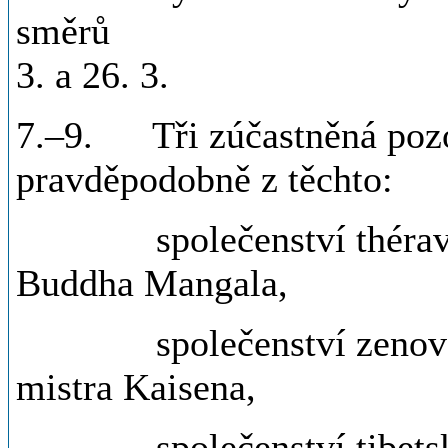
směrů ........
3. a 26. 3.
7.–9. Tři zúčastněná pozo
pravděpodobně z těchto:
společenství théravádo
Buddha Mangala,
společenství zenového 
mistra Kaisena,
společenství tibetskéh