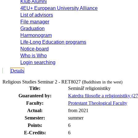
Klub Alumni
4EU+ European University Alliance
List of advisors
File manager
Graduation
Harmonogram
Life-Long Education programs
Notice-board
Who is Who
Login searching
Details
Religious Studies Seminar 2 - RET8027 (
Buddhism in the west)
Title:
Seminář religionistiky
Guaranteed by:
Katedra filosofie a religionistiky (2
Faculty:
Protestant Theological Faculty
Actual:
from 2021
Semester:
summer
Points:
6
E-Credits:
6