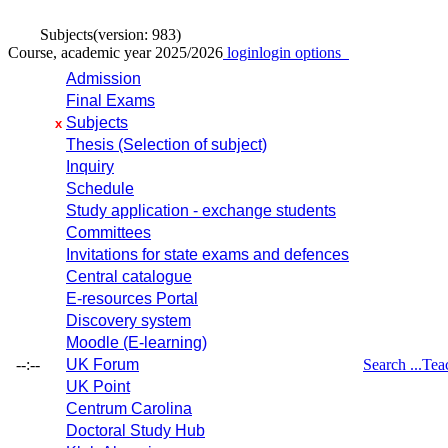
Subjects
(version: 983)
Course, academic year 2025/2026
login
login options
Admission
Final Exams
Subjects
x
Thesis (Selection of subject)
Inquiry
Schedule
Study application - exchange students
Committees
Invitations for state exams and defences
Central catalogue
E-resources Portal
Discovery system
Moodle (E-learning)
--:--
UK Forum
Search ...
Tea
UK Point
Centrum Carolina
Doctoral Study Hub