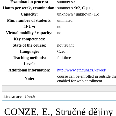
Examination process:
summer s.:
Hours per week, examination:
summer s.:0/2, C
[HT]
Capacity:
unknown / unknown (15)
Min. number of students:
unlimited
4EU+:
no
Virtual mobility / capacity:
no
Key competences:
State of the course:
not taught
Language:
Czech
Teaching methods:
full-time
Level:
Additional information:
http://www.etf.cuni.cz/kat-rel/
course can be enrolled in outside th
Note:
enabled for web enrollment
Literature
- Czech
CONZE, E., Stručné dějiny 