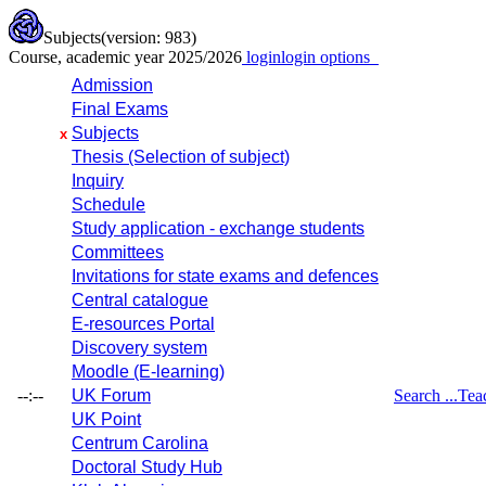
Subjects
(version: 983)
Course, academic year 2025/2026
login
login options
Admission
Final Exams
Subjects
x
Thesis (Selection of subject)
Inquiry
Schedule
Study application - exchange students
Committees
Invitations for state exams and defences
Central catalogue
E-resources Portal
Discovery system
Moodle (E-learning)
--:--
UK Forum
Search ...
Tea
UK Point
Centrum Carolina
Doctoral Study Hub