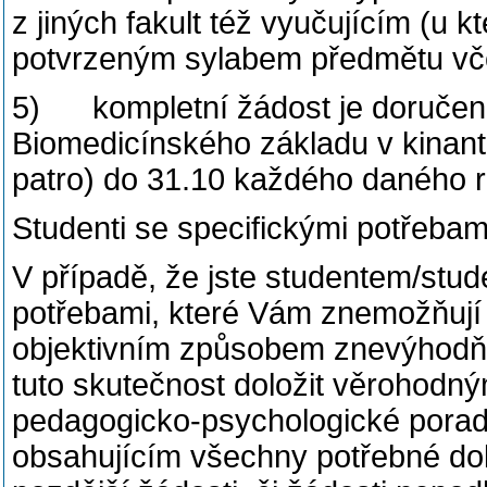
z jiných fakult též vyučujícím (u
potvrzeným sylabem předmětu vče
5) kompletní žádost je doručena
Biomedicínského základu v kinantr
patro) do 31.10 každého daného 
Studenti se specifickými potřebam
V případě, že jste studentem/stud
potřebami, které Vám znemožňují 
objektivním způsobem znevýhodňuj
tuto skutečnost doložit věrohod
pedagogicko-psychologické poradn
obsahujícím všechny potřebné do