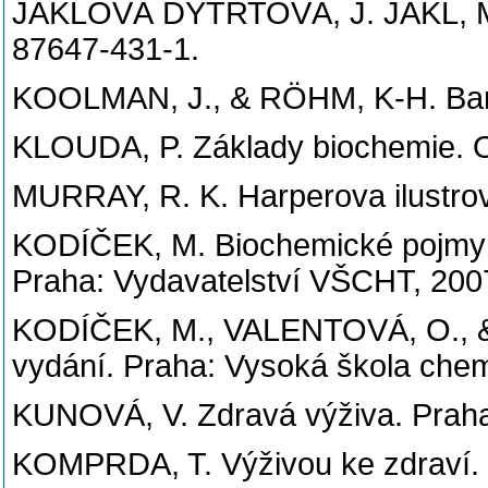
JAKLOVÁ DYTRTOVÁ, J. JAKL, M.,
87647-431-1.
KOOLMAN, J., & RÖHM, K-H. Barev
KLOUDA, P. Základy biochemie. Os
MURRAY, R. K. Harperova ilustro
KODÍČEK, M. Biochemické pojmy: vý
Praha: Vydavatelství VŠCHT, 200
KODÍČEK, M., VALENTOVÁ, O., & H
vydání. Praha: Vysoká škola che
KUNOVÁ, V. Zdravá výživa. Praha
KOMPRDA, T. Výživou ke zdraví. V