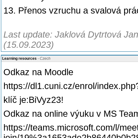
13. Přenos vzruchu a svalová prá
Last update: Jaklová Dytrtová Jan
(15.09.2023)
Learning resources
- Czech
Odkaz na Moodle
https://dl1.cuni.cz/enrol/index.ph
klíč je:BiVyz23!
Odkaz na online výuku v MS Tea
https://teams.microsoft.com/l/mee
join/19%3a1653ade2b86440b0b2