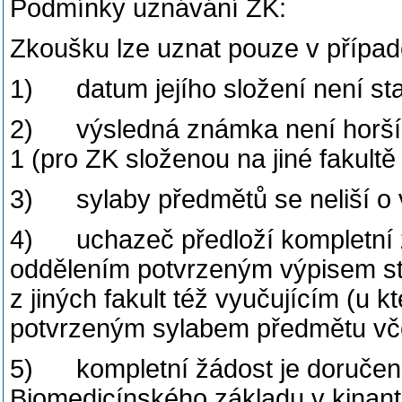
Podmínky uznávání ZK:
Zkoušku lze uznat pouze v případ
1) datum jejího složení není sta
2) výsledná známka není horší 
1 (pro ZK složenou na jiné fakult
3) sylaby předmětů se neliší o
4) uchazeč předloží kompletní ž
oddělením potvrzeným výpisem stu
z jiných fakult též vyučujícím (u
potvrzeným sylabem předmětu vče
5) kompletní žádost je doručena
Biomedicínského základu v kinantr