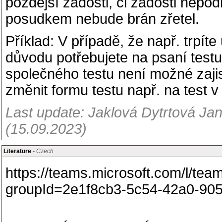
pozdější žádosti, či žádosti nep
posudkem nebude brán zřetel.
Příklad: V případě, že např. trpít
důvodu potřebujete na psaní testu 
společného testu není možné zajist
změnit formu testu např. na test v
Last update: Jaklová Dytrtová Jan
(15.09.2023)
Literature
- Czech
https://teams.microsoft.com/l/
groupId=2e1f8cb3-5c54-42a0-90