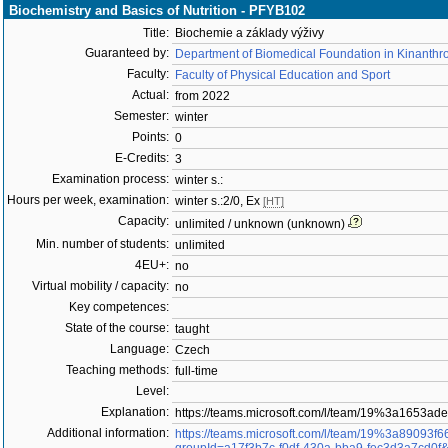
Biochemistry and Basics of Nutrition - PFYB102
Title:
Biochemie a základy výživy
Guaranteed by:
Department of Biomedical Foundation in Kinanthr
Faculty:
Faculty of Physical Education and Sport
Actual:
from 2022
Semester:
winter
Points:
0
E-Credits:
3
Examination process:
winter s.:
Hours per week, examination:
winter s.:2/0, Ex
[HT]
Capacity:
unlimited / unknown (unknown)
Min. number of students:
unlimited
4EU+:
no
Virtual mobility / capacity:
no
Key competences:
State of the course:
taught
Language:
Czech
Teaching methods:
full-time
Level:
Explanation:
https://teams.microsoft.com/l/team/19%3a165
Additional information:
https://teams.microsoft.com/l/team/19%3a89093