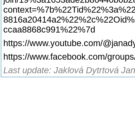
context=%7b%22Tid%22%3a%22e
8816a20414a2%22%2c%22Oid%2
ccaa8868c991%22%7d
https://www.youtube.com/@janady
https://www.facebook.com/group
Last update: Jaklová Dytrtová Jan