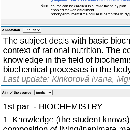
groupId=a17f3b7c-f0df-430a-bba9-fec3d3a7cd0f
Note:
course can be enrolled in outside the study plan
enabled for web enrollment
priority enrollment if the course is part of the study
Annotation
-
The subject deals with basic bioc
context of rational nutrition. The 
knowledge in the field of biochemis
biochemical processes in the body
Last update: Kinkorová Ivana, Mgr
Aim of the course
-
1st part - BIOCHEMISTRY
1. Knowledge (the student knows)
composition of living/inanimate ma