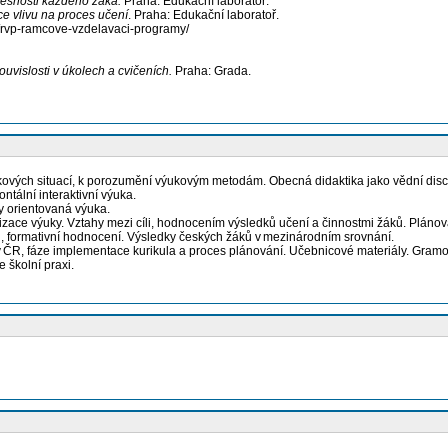
spěšnosti každého žáka.
Praha: Edukační laboratoř.
ce vlivu na proces učení
. Praha: Edukační laboratoř.
/rvp-ramcove-vzdelavaci-programy/
ouvislosti v úkolech a cvičeních
.
Praha: Grada.
ových situací, k porozumění výukovým metodám. Obecná didaktika jako vědní discip
ontální interaktivní výuka.
ky orientovaná výuka.
lizace výuky. Vztahy mezi cíli, hodnocením výsledků učení a činnostmi žáků. Plánová
, formativní hodnocení. Výsledky českých žáků v mezinárodním srovnání.
 v ČR, fáze implementace kurikula a proces plánování. Učebnicové materiály. Gramot
 školní praxi.