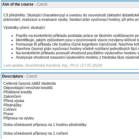
Aim of the course
- Czech
Cíl předmětu: Studující charakterizují a uvedou do souvislostí základní didaktic
plánování, realizace a evaluace výuky. Sestaví plán vyučovací hodiny, při jeho 
Výsledky učení; studující:
Popíše na konkrétním příkladu podstatu práce se školním vzdělávacím pr
Identifikuje, jakým způsobem jsou v pozorované výuce rozvíjeny klíčové
Formuluje tři příklady cíle hodiny různé kognitivní náročnosti. Navrhne 
Navrhne časový plán vyučovací hodiny včetně rozlišení jednotlivých fází
Na konkrétním příkladu posoudí vhodnost použitého výukového modelu vz
Analyzuje vhodnost nasazení výukového modelu z hlediska fáze výukové j
Last update: Duschinská Karolina, Ing., Ph.D. (17.01.2024)
Descriptors
- Czech
Celková časová zátěž studenta
Odpovídající množství kreditů
Přidělené kredity
Zakončení
Přímá výuka
Přednášky:
Cvičení:
Praxe:
Příprava na výuku
Doba očekávané přípravy na 1 hodinu přednášky
Doba očekávané přípravy na 1 cvičení