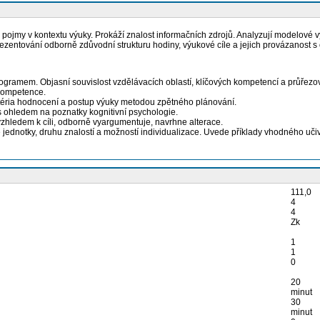
ké pojmy v kontextu výuky. Prokáží znalost informačních zdrojů. Analyzují modelové
prezentování odborně zdůvodní strukturu hodiny, výukové cíle a jejich provázanost 
ogramem. Objasní souvislost vzdělávacích oblastí, klíčových kompetencí a průřezo
 kompetence.
kritéria hodnocení a postup výuky metodou zpětného plánování.
 s ohledem na poznatky kognitivní psychologie.
hledem k cíli, odborně vyargumentuje, navrhne alterace.
ednotky, druhu znalostí a možností individualizace. Uvede příklady vhodného uči
111,0
4
4
Zk
1
1
0
20
minut
30
minut