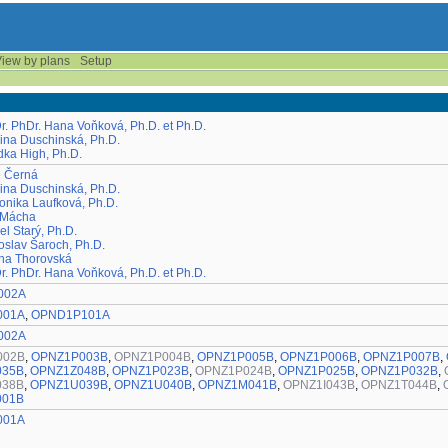
iew by plans
Setup
r. PhDr. Hana Voňková, Ph.D. et Ph.D.
lina Duschinská, Ph.D.
dka High, Ph.D.
e Černá
lina Duschinská, Ph.D.
onika Laufková, Ph.D.
r Mácha
el Starý, Ph.D.
oslav Šaroch, Ph.D.
ena Thorovská
r. PhDr. Hana Voňková, Ph.D. et Ph.D.
002A
001A
,
OPND1P101A
002A
002B
,
OPNZ1P003B
,
OPNZ1P004B
,
OPNZ1P005B
,
OPNZ1P006B
,
OPNZ1P007B
,
035B
,
OPNZ1Z048B
,
OPNZ1P023B
,
OPNZ1P024B
,
OPNZ1P025B
,
OPNZ1P032B
,
038B
,
OPNZ1U039B
,
OPNZ1U040B
,
OPNZ1M041B
,
OPNZ1I043B
,
OPNZ1T044B
,
001B
001A