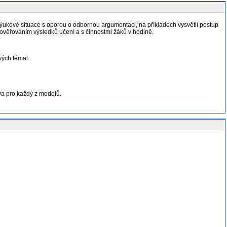
 výukové situace s oporou o odbornou argumentaci, na příkladech vysvětlí postup
s ověřováním výsledků učení a s činnostmi žáků v hodině.
vých témat.
va pro každý z modelů.