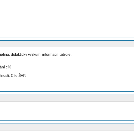
lína, didaktický výzkum, informační zdroje.
ní cílů.
nosti. Cíle ŠVP.