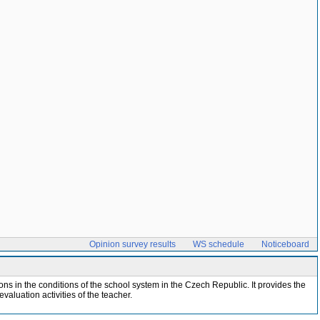
Opinion survey results
WS schedule
Noticeboard
ns in the conditions of the school system in the Czech Republic. It provides the
aluation activities of the teacher.