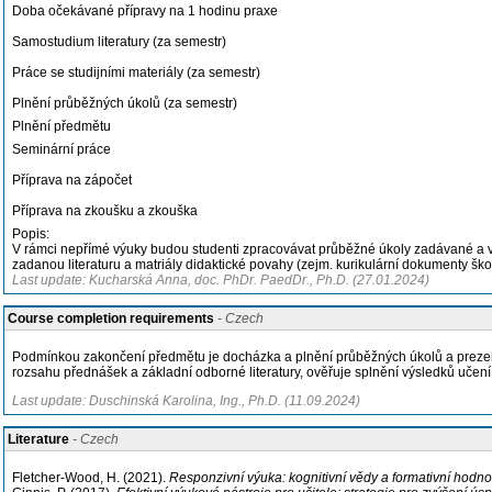
Doba očekávané přípravy na 1 hodinu praxe
Samostudium literatury (za semestr)
Práce se studijními materiály (za semestr)
Plnění průběžných úkolů (za semestr)
Plnění předmětu
Seminární práce
Příprava na zápočet
Příprava na zkoušku a zkouška
Popis:
V rámci nepřímé výuky budou studenti zpracovávat průběžné úkoly zadávané a
zadanou literaturu a matriály didaktické povahy (zejm. kurikulární dokumenty ško
Last update: Kucharská Anna, doc. PhDr. PaedDr., Ph.D. (27.01.2024)
Course completion requirements
- Czech
Podmínkou zakončení předmětu je docházka a plnění průběžných úkolů a prezent
rozsahu přednášek a základní odborné literatury, ověřuje splnění výsledků učen
Last update: Duschinská Karolina, Ing., Ph.D. (11.09.2024)
Literature
- Czech
Fletcher-Wood, H. (2021).
Responzivní výuka: kognitivní vědy a formativní hodno