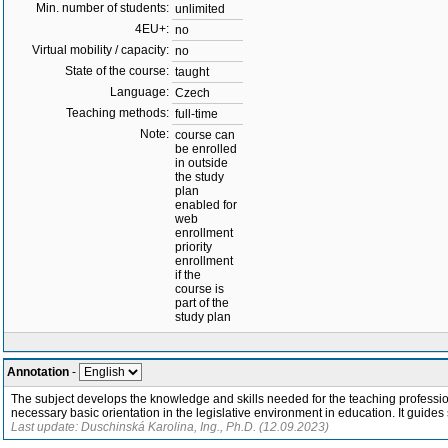
Min. number of students:
unlimited
4EU+:
no
Virtual mobility / capacity:
no
State of the course:
taught
Language:
Czech
Teaching methods:
full-time
Note:
course can
be enrolled
in outside
the study
plan
enabled for
web
enrollment
priority
enrollment
if the
course is
part of the
study plan
Annotation
-
The subject develops the knowledge and skills needed for the teaching profession,
necessary basic orientation in the legislative environment in education. It guides
Last update: Duschinská Karolina, Ing., Ph.D. (12.09.2023)