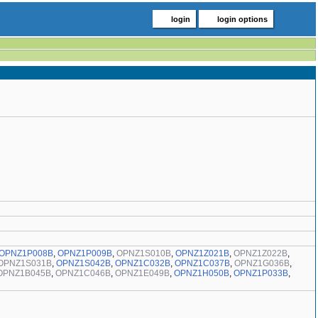
login
login options
OPNZ1P008B
,
OPNZ1P009B
,
OPNZ1S010B
,
OPNZ1Z021B
,
OPNZ1Z022B
,
OPNZ1S031B
,
OPNZ1S042B
,
OPNZ1C032B
,
OPNZ1C037B
,
OPNZ1G036B
,
OPNZ1B045B
,
OPNZ1C046B
,
OPNZ1E049B
,
OPNZ1H050B
,
OPNZ1P033B
,