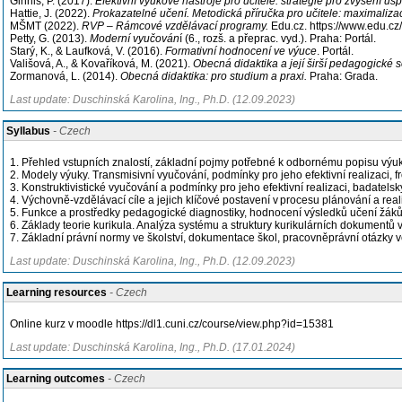
Ginnis, P. (2017).
Efektivní výukové nástroje pro učitele: strategie pro zvýšení ú
Hattie, J. (2022).
Prokazatelné učení. Metodická příručka pro učitele: maximaliza
MŠMT (2022).
RVP – Rámcové vzdělávací programy
.
Edu.cz. https://www.edu.cz
Petty, G. (2013).
Moderní vyučován
í (6., rozš. a přeprac. vyd.). Praha: Portál.
Starý, K., & Laufková, V. (2016).
Formativní hodnocení ve výuce
. Portál.
Vališová, A., & Kovaříková, M. (2021).
Obecná didaktika a její širší pedagogické s
Zormanová, L. (2014).
Obecná didaktika: pro studium a praxi.
Praha: Grada.
Last update: Duschinská Karolina, Ing., Ph.D. (12.09.2023)
Syllabus
- Czech
1. Přehled vstupních znalostí, základní pojmy potřebné k odbornému popisu výuk
2. Modely výuky. Transmisivní vyučování, podmínky pro jeho efektivní realizaci, fr
3. Konstruktivistické vyučování a podmínky pro jeho efektivní realizaci, badatels
4. Výchovně-vzdělávací cíle a jejich klíčové postavení v procesu plánování a rea
5. Funkce a prostředky pedagogické diagnostiky, hodnocení výsledků učení žáků
6. Základy teorie kurikula. Analýza systému a struktury kurikulárních dokumentů
7. Základní právní normy ve školství, dokumentace škol, pracovněprávní otázky ve
Last update: Duschinská Karolina, Ing., Ph.D. (12.09.2023)
Learning resources
- Czech
Online kurz v moodle https://dl1.cuni.cz/course/view.php?id=15381
Last update: Duschinská Karolina, Ing., Ph.D. (17.01.2024)
Learning outcomes
- Czech