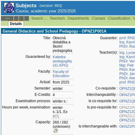
Subjects
(version: 983)
Course, academic year 2025/2026
Search ...
Teachers
Departments
Classes
Classification
V
--:--
Details
General Didactics and School Pedagogy - OPNZ1P001A
Title:
Obecná
Guarantor:
prof. RND
didaktika a
Ing. Karo
školní
PhDr. Ra
pedagogika
Teacher(s):
Ing. Luci
Guaranteed by:
Katedra
Ing. Karo
pedagogiky
PhDr. Ver
(41-KPG)
Mgr. Pet
PhDr. Kar
Faculty:
Faculty of
PhDr. Jar
Education
PhDr. Al
Actual:
from 2025
prof. RND
Semester:
Co-requisite :
winter
OPNZ1Q
E-Credits:
Interchangeability :
4
OKNZ1P
Examination process:
Is co-requisite for:
winter s.:
OPNZ1Q
Hours per week, examination:
Is pre-requisite for:
winter
OPNZ1P
s.:1/1, Ex
OPNZ1Z
OPNZ1L
[HT]
OPNZ1Z
Capacity:
260 / 282
Is interchangeable with:
(unknown)
OKNZ1P