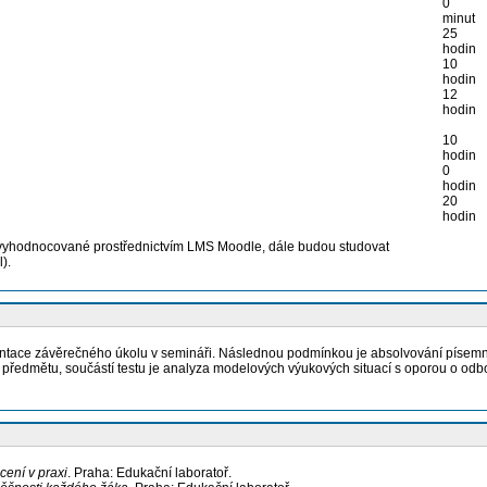
0
minut
25
hodin
10
hodin
12
hodin
10
hodin
0
hodin
20
hodin
 vyhodnocované prostřednictvím LMS Moodle, dále budou studovat
l).
ace závěrečného úkolu v semináři. Následnou podmínkou je absolvování písemného
í předmětu, součástí testu je analyza modelových výukových situací s oporou o od
cení v praxi
. Praha: Edukační laboratoř.