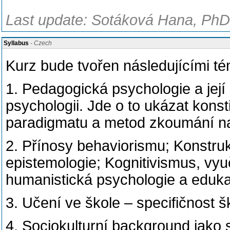
Last update: Sotáková Hana, PhDr
Syllabus
- Czech
Kurz bude tvořen následujícími t
1. Pedagogická psychologie a jej
psychologii. Jde o to ukázat kons
paradigmatu a metod zkoumání na
2. Přínosy behaviorismu; Konstruk
epistemologie; Kognitivismus, vy
humanistická psychologie a eduka
3. Učení ve škole – specifičnost š
4. Sociokulturní background jako s