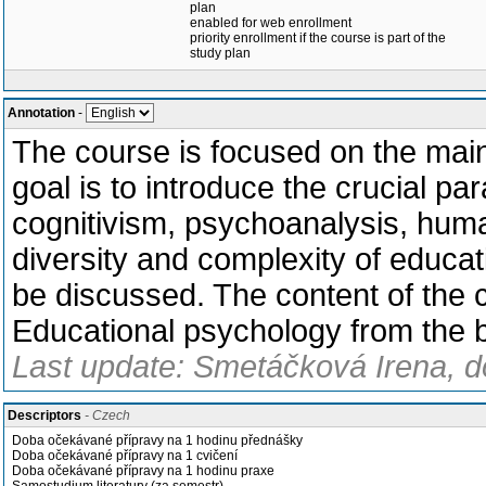
plan
enabled for web enrollment
priority enrollment if the course is part of the
study plan
Annotation
-
The course is focused on the main
goal is to introduce the crucial p
cognitivism, psychoanalysis, hum
diversity and complexity of educat
be discussed. The content of the c
Educational psychology from the 
Last update: Smetáčková Irena, d
Descriptors
- Czech
Doba očekávané přípravy na 1 hodinu přednášky
Doba očekávané přípravy na 1 cvičení
Doba očekávané přípravy na 1 hodinu praxe