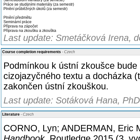
Samostudium literatury (za semestr)
Práce se studijními materiály (za semestr)
Plnění průběžných úkolů (za semestr)
Plnění předmětu
Seminární práce
Příprava na zápočet
Příprava na zkoušku a zkouška
Last update: Smetáčková Irena, d
Course completion requirements
- Czech
Podmínkou k ústní zkoušce bude 
cizojazyčného textu a docházka (t
zakončen ústní zkouškou.
Last update: Sotáková Hana, PhDr
Literature
- Czech
CORNO, Lyn; ANDERMAN, Eric M.
Handbook
. Routledge 2015 (3. vyd