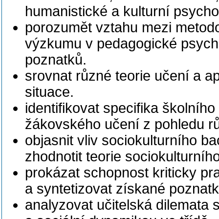
humanistické a kulturní psycho
porozumět vztahu mezi metod
výzkumu v pedagogické psychol
poznatků.
srovnat různé teorie učení a ap
situace.
identifikovat specifika školníh
žákovského učení z pohledu rů
objasnit vliv sociokulturního 
zhodnotit teorie sociokulturníh
prokázat schopnost kriticky pr
a syntetizovat získané poznatk
analyzovat učitelská dilemata