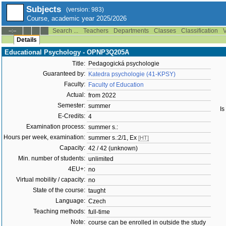
Subjects
(version: 983)
Course, academic year 2025/2026
Search ...
Teachers
Departments
Classes
Classification
V
--:--
Details
Educational Psychology - OPNP3Q205A
Title:
Pedagogická psychologie
Guaranteed by:
Katedra psychologie (41-KPSY)
Faculty:
Faculty of Education
Actual:
from 2022
Semester:
summer
Is
E-Credits:
4
Examination process:
summer s.:
Hours per week, examination:
summer s.:2/1, Ex
[HT]
Capacity:
42 / 42 (unknown)
Min. number of students:
unlimited
4EU+:
no
Virtual mobility / capacity:
no
State of the course:
taught
Language:
Czech
Teaching methods:
full-time
Note:
course can be enrolled in outside the study